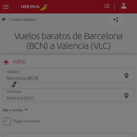
Saltar al contenido principal
Vuelos baratos
Vuelos baratos de Barcelona
(BCN) a Valencia (VLC)
VUELO
ORIGEN
DESTINO
Seleccione
Ida y vuelta
una
opción
Pagar con Avios