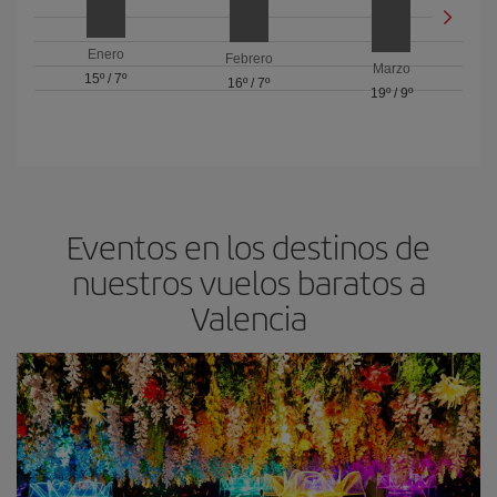
Enero
Febrero
Marzo
15º
/
7º
16º
/
7º
19º
/
9º
Eventos en los destinos de
nuestros vuelos baratos a
Valencia