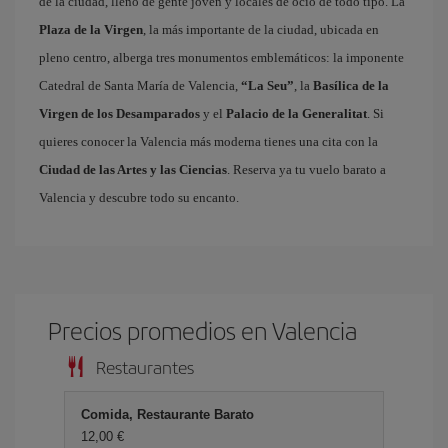
de la ciudad, lleno de gente joven y locales de ocio de todo tipo. La
Plaza de la Virgen
, la más importante de la ciudad, ubicada en
pleno centro, alberga tres monumentos emblemáticos: la imponente
Catedral de Santa María de Valencia,
“La Seu”
, la
Basílica de la
Virgen de los Desamparados
y el
Palacio de la Generalitat
. Si
quieres conocer la Valencia más moderna tienes una cita con la
Ciudad de las Artes y las Ciencias
. Reserva ya tu vuelo barato a
Valencia y descubre todo su encanto.
Precios promedios en Valencia
Restaurantes
Comida, Restaurante Barato
12,00 €