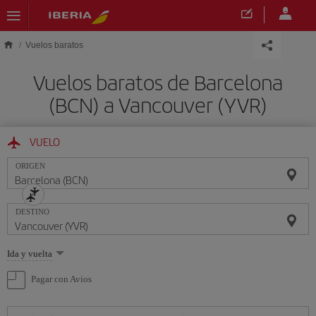
Saltar al contenido principal
Vuelos baratos
Vuelos baratos de Barcelona
(BCN) a Vancouver (YVR)
VUELO
ORIGEN
DESTINO
Seleccione
Ida y vuelta
una
opción
Pagar con Avios