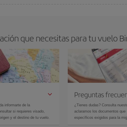
os baratos. Las claves para encontrar los mejores precios son
anticiparte y 
drán. Además, si buscas los vuelos con las fechas y los horarios del viaje un
ación que necesitas para tu vuelo B
Preguntas frecue
da informarte de la
¿Tienes dudas? Consulta nues
sultar si requieres visado,
aclaramos los documentos que ne
rigen y el destino de tu vuelo.
específicos exigidos para la mi