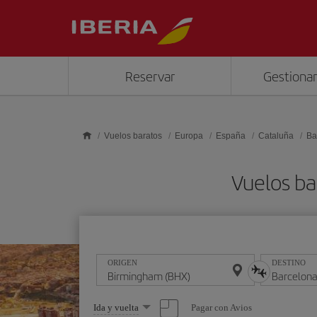
Saltar al contenido principal
Reservar
Gestionar
Vuelos baratos
Europa
España
Cataluña
Ba
Vuelos ba
ORIGEN
DESTINO
Seleccione
Pagar con Avios
Ida y vuelta