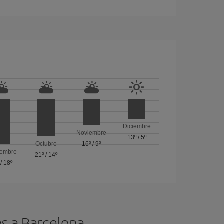
Diciembre
Noviembre
13º
/
5º
Octubre
16º
/
9º
iembre
21º
/
14º
/
18º
os a Barcelona