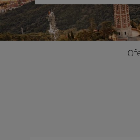
una
opción
Ofe