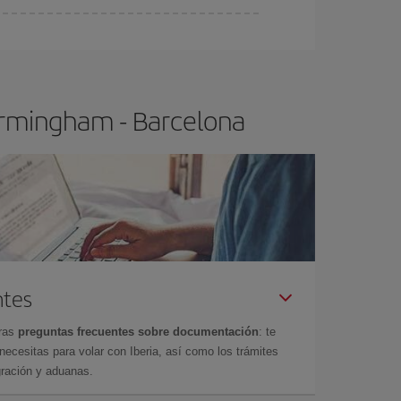
ser flexible.
Lo normal es que
cuanto antes
 poco abiertos, podrás
elegir el precio más
irmingham - Barcelona
ntes
tras
preguntas frecuentes sobre documentación
: te
cesitas para volar con Iberia, así como los trámites
gración y aduanas.