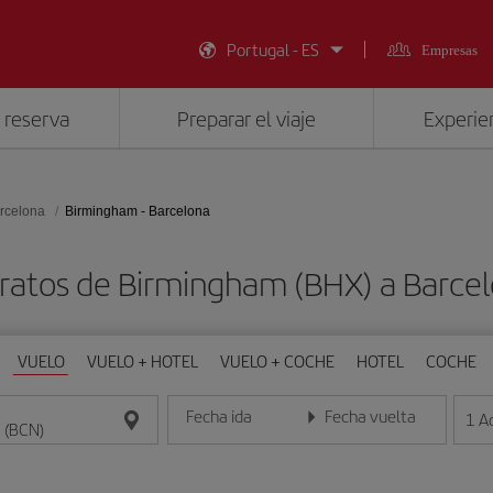
Portugal - ES
Empresas
 reserva
Preparar el viaje
Experien
rcelona
Birmingham - Barcelona
ratos de Birmingham (BHX) a Barce
VUELO
VUELO + HOTEL
VUELO + COCHE
HOTEL
COCHE
Fecha ida
Fecha vuelta
1
A
Introduce la fecha en formato día/mes/año
Introduce la fecha en format