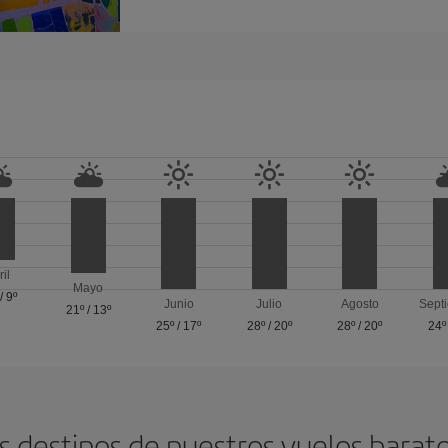
ril
Mayo
/
9º
Junio
Julio
Agosto
Sept
21º
/
13º
25º
/
17º
28º
/
20º
28º
/
20º
24º
s destinos de nuestros vuelos barat