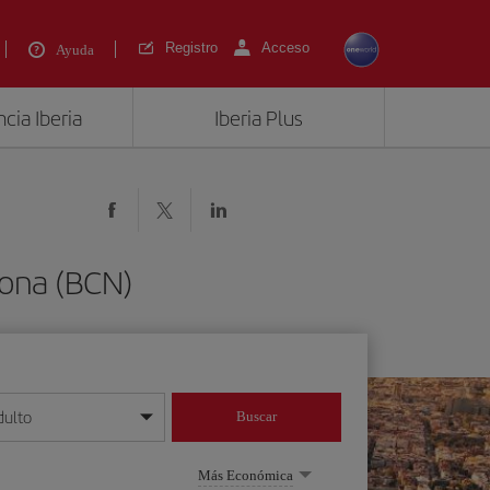
Registro
Acceso
Ayuda
cia Iberia
Iberia Plus
lona (BCN)
dulto
Buscar
o día/mes/año
Más Económica