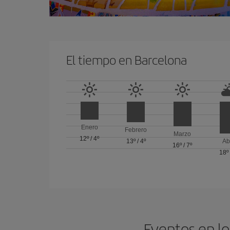
El tiempo en Barcelona
Enero
Febrero
Marzo
12º
/
4º
13º
/
4º
Ab
16º
/
7º
18º
Eventos en lo