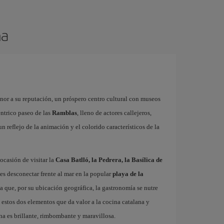
na
onor a su reputación, un próspero centro cultural con museos
éntrico paseo de las
Ramblas
, lleno de actores callejeros,
 un reflejo de la animación y el colorido característicos de la
ocasión de visitar la
Casa Batlló, la Pedrera, la Basílica de
es desconectar frente al mar en la popular
playa de la
ta que, por su ubicación geográfica, la gastronomía se nutre
 estos dos elementos que da valor a la cocina catalana y
na es brillante, rimbombante y maravillosa.