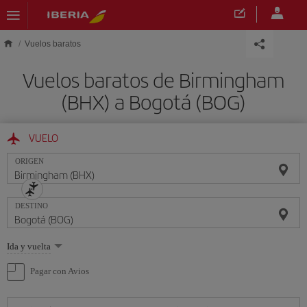
Saltar al contenido principal
Vuelos baratos
Vuelos baratos de Birmingham
(BHX) a Bogotá (BOG)
VUELO
ORIGEN
DESTINO
Seleccione
Ida y vuelta
una
opción
Pagar con Avios