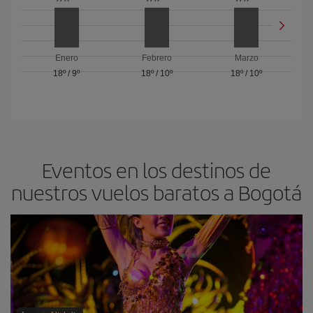
Enero
Febrero
Marzo
18º
/
9º
18º
/
10º
18º
/
10º
Eventos en los destinos de
nuestros vuelos baratos a Bogotá