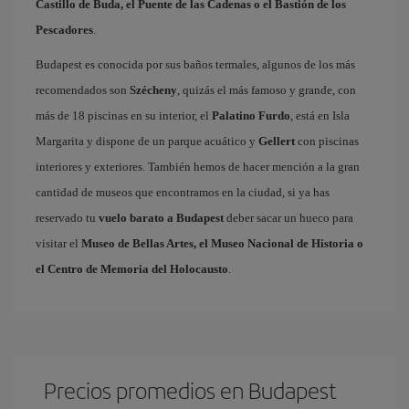
Castillo de Buda, el Puente de las Cadenas o el Bastión de los
Pescadores
.
Budapest es conocida por sus baños termales, algunos de los más
recomendados son
Szécheny
, quizás el más famoso y grande, con
más de 18 piscinas en su interior, el
Palatino Furdo
, está en Isla
Margarita y dispone de un parque acuático y
Gellert
con piscinas
interiores y exteriores. También hemos de hacer mención a la gran
cantidad de museos que encontramos en la ciudad, si ya has
reservado tu
vuelo barato a Budapest
deber sacar un hueco para
visitar el
Museo de Bellas Artes, el Museo Nacional de Historia o
el Centro de Memoria del Holocausto
.
Precios promedios en Budapest