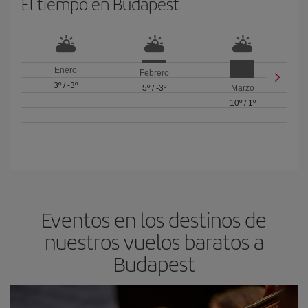
El tiempo en Budapest
Enero
Febrero
3º
/
-3º
5º
/
-3º
Marzo
10º
/
1º
Eventos en los destinos de
nuestros vuelos baratos a
Budapest