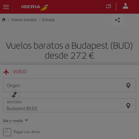
Saltar al contenido principal
Vuelos baratos
Europa
Vuelos baratos a Budapest (BUD)
desde 272 €
VUELO
Origen
DESTINO
Seleccione
Ida y vuelta
una
opción
Pagar con Avios