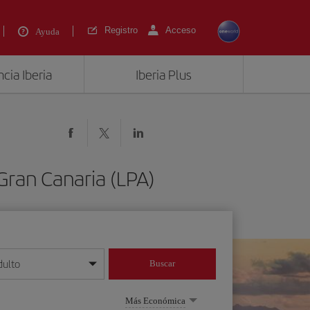
Registro
Acceso
Ayuda
cia Iberia
Iberia Plus
Gran Canaria (LPA)
dulto
Buscar
o día/mes/año
Más Económica