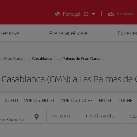
Portugal - ES
Empresas
 reserva
Preparar el viaje
Experien
Gran Canaria
Casablanca - Las Palmas de Gran Canaria
 Casablanca (CMN) a Las Palmas de 
VUELO
VUELO + HOTEL
VUELO + COCHE
HOTEL
COCHE
Fecha ida
Fecha vuelta
1
A
Introduce la fecha en formato día/mes/año
Introduce la fecha en format