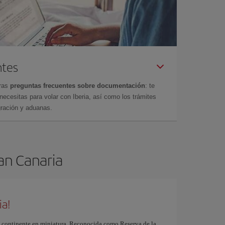
ntes
tras
preguntas frecuentes sobre documentación
: te
cesitas para volar con Iberia, así como los trámites
gración y aduanas.
ran Canaria
ia!
 continente en miniatura. Reconocida como Reserva de la