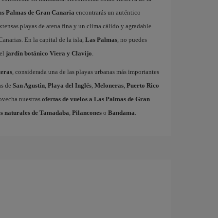
Las Palmas de Gran Canaria
encontrarás un auténtico
xtensas playas de arena fina y un clima cálido y agradable
Canarias. En la capital de la isla,
Las Palmas
, no puedes
el
jardín botánico Viera y Clavijo
.
eras
, considerada una de las playas urbanas más importantes
as de
San Agustín
,
Playa del Inglés
,
Meloneras
,
Puerto Rico
rovecha nuestras
ofertas de vuelos a Las Palmas de Gran
s naturales de Tamadaba
,
Pilancones
o
Bandama
.