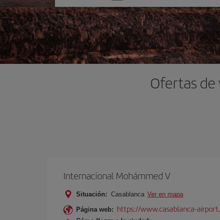
una
opción
Ofertas de 
Internacional Mohámmed V
Situación:
Casablanca
Ver en mapa
https://www.casablanca-airport
Página web: