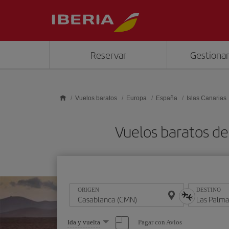
Saltar al contenido principal
Reservar
Gestionar
Vuelos baratos
Europa
España
Islas Canarias
Vuelos baratos de
ORIGEN
DESTINO
Seleccione
Pagar con Avios
Ida y vuelta