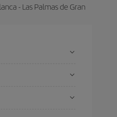
lanca - Las Palmas de Gran
as temporadas altas, compras con antelación y
ratos
. Dinos desde dónde vuelas, a dónde
ra días cercanos
, tanto de ida como de vuelta,
gunos
horarios
puede que te hagan ahorrar aún
eral las Navidades, la Semana Santa y los