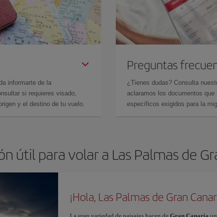
Preguntas frecue
da informarte de la
¿Tienes dudas? Consulta nues
sultar si requieres visado,
aclaramos los documentos que ne
rigen y el destino de tu vuelo.
específicos exigidos para la mi
n útil para volar a Las Palmas de G
¡Hola, Las Palmas de Gran Canar
La gran variedad de paisajes hacen de
Gran Canaria
un