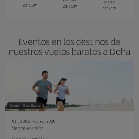
Marzo
22º
/
14º
23º
/
14º
27º
/
17º
Eventos en los destinos de
nuestros vuelos baratos a Doha
Imagen: Muse Studio
01 jul 2026 - 11 sep 2026
Vence el calor
Place Vendôme Mall