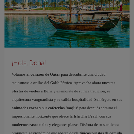
¡Hola, Doha!
Volamos
al corazón de Qatar
para descubrirte una ciudad
majestuosa a orillas del Golfo Pérsico. Aprovecha ahora nuestras
ofertas de vuelos a Doha
y enamórate de su rica tradición, su
arquitectura vanguardista y su cálida hospitalidad. Sumérgete en sus
animados zocos
y sus
cafeterías ‘majlis’
para después admirar el
impresionante horizonte que ofrece la
Isla The Pearl
, con sus
modernos rascacielos
y elegantes plazas. Disfruta de su suculenta
propuesta gastronómica que abarca desde
típicos puestos de comida