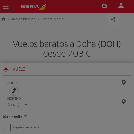
Saltar al contenido principal
Vuelos baratos
Oriente Medio
Vuelos baratos a Doha (DOH)
desde 703 €
VUELO
Origen
DESTINO
Seleccione
Ida y vuelta
una
opción
Pagar con Avios