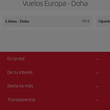
Vuelos Europa - Doha
Lisboa
-
Doha
Oport
703 €
En la red
De tu interés
Tu seguridad es lo primero
Iberia es más
Accesibilidad
Noticias y Novedades
Compromiso de servicio
Transparencia
Grupo Iberia
Publicidad
Información Legal
Accionistas e Inversores