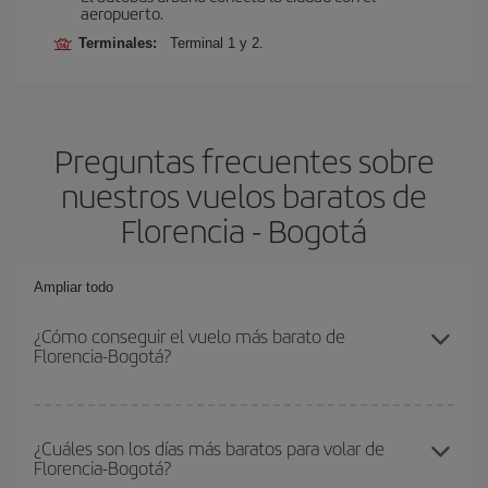
aeropuerto.
Terminales:
Terminal 1 y 2.
Preguntas frecuentes sobre
nuestros vuelos baratos de
Florencia - Bogotá
Ampliar todo
¿Cómo conseguir el vuelo más barato de
Florencia-Bogotá?
Podrás ahorrar en tu billete de avión de Florencia-Bogotá-dest y
conseguir el vuelo más barato si evitas temporadas altas,
¿Cuáles son los días más baratos para volar de
Florencia-Bogotá?
compras con antelación y puedes ser flexible con las fechas y
horarios de ida y vuelta.