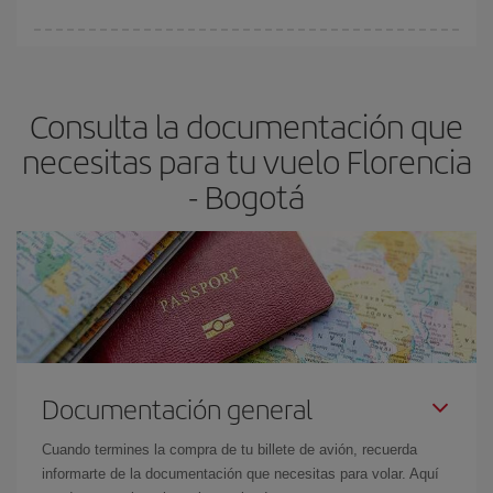
fundamental
para conseguir
vuelos baratos a Florencia-Bogotá-
En Iberia, tenemos distintas tarifas para garantizarte el mejor
dest
.
precio según tus necesidades de viaje. La tarifa básica, te
asegura el vuelo más barato.
Consulta la documentación que
necesitas para tu vuelo Florencia
- Bogotá
Documentación general
Cuando termines la compra de tu billete de avión, recuerda
informarte de la documentación que necesitas para volar. Aquí