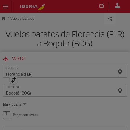
Saltar al contenido principal
Vuelos baratos
Vuelos baratos de Florencia (FLR)
a Bogotá (BOG)
VUELO
ORIGEN
DESTINO
Seleccione
Ida y vuelta
una
opción
Pagar con Avios