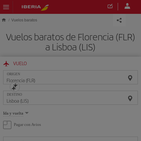
Saltar al contenido principal
Vuelos baratos
Vuelos baratos de Florencia (FLR)
a Lisboa (LIS)
VUELO
ORIGEN
DESTINO
Seleccione
Ida y vuelta
una
opción
Pagar con Avios