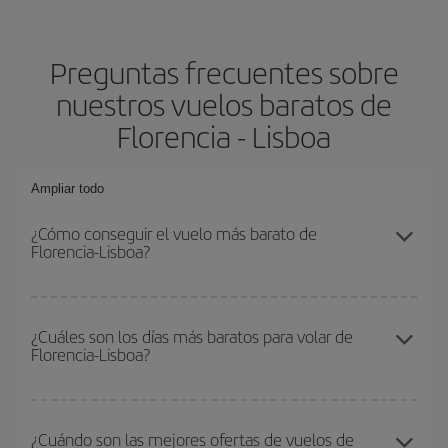
Preguntas frecuentes sobre
nuestros vuelos baratos de
Florencia - Lisboa
Ampliar todo
¿Cómo conseguir el vuelo más barato de
Florencia-Lisboa?
Podrás ahorrar en tu billete de avión de Florencia-Lisboa-dest y
conseguir el vuelo más barato si evitas temporadas altas,
¿Cuáles son los días más baratos para volar de
Florencia-Lisboa?
compras con antelación y puedes ser flexible con las fechas y
horarios de ida y vuelta.
Para saber qué días te saldrá más económico volar, solo tienes
que empezar una consulta en nuestro
buscador de vuelos
¿Cuándo son las mejores ofertas de vuelos de