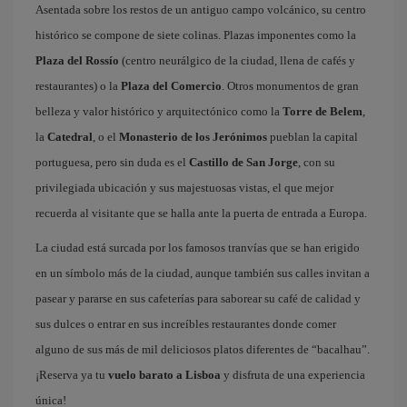
Asentada sobre los restos de un antiguo campo volcánico, su centro
histórico se compone de siete colinas. Plazas imponentes como la
Plaza del Rossío
(centro neurálgico de la ciudad, llena de cafés y
restaurantes) o la
Plaza del Comercio
. Otros monumentos de gran
belleza y valor histórico y arquitectónico como la
Torre de Belem
,
la
Catedral
, o el
Monasterio de los Jerónimos
pueblan la capital
portuguesa, pero sin duda es el
Castillo de San Jorge
, con su
privilegiada ubicación y sus majestuosas vistas, el que mejor
recuerda al visitante que se halla ante la puerta de entrada a Europa.
La ciudad está surcada por los famosos tranvías que se han erigido
en un símbolo más de la ciudad, aunque también sus calles invitan a
pasear y pararse en sus cafeterías para saborear su café de calidad y
sus dulces o entrar en sus increíbles restaurantes donde comer
alguno de sus más de mil deliciosos platos diferentes de “bacalhau”.
¡Reserva ya tu
vuelo barato a Lisboa
y disfruta de una experiencia
única!