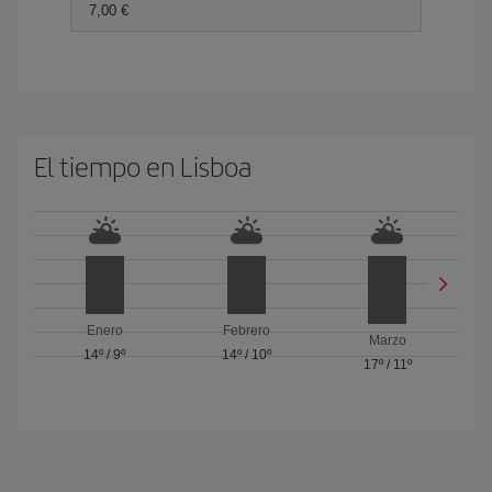
7,00 €
El tiempo en Lisboa
Enero
Febrero
Marzo
14º
/
9º
14º
/
10º
17º
/
11º