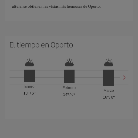
altura, se obtienen las vistas más hermosas de Oporto.
El tiempo en Oporto
Enero
Febrero
Marzo
13º
/
6º
14º
/
6º
16º
/
8º