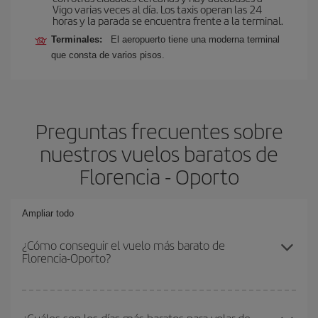
Vigo varias veces al día. Los taxis operan las 24
horas y la parada se encuentra frente a la terminal.
Terminales:
El aeropuerto tiene una moderna terminal
que consta de varios pisos.
Preguntas frecuentes sobre
nuestros vuelos baratos de
Florencia - Oporto
Ampliar todo
¿Cómo conseguir el vuelo más barato de
Florencia-Oporto?
Podrás ahorrar en tu billete de avión de Florencia-Oporto-dest y
conseguir el vuelo más barato si evitas temporadas altas,