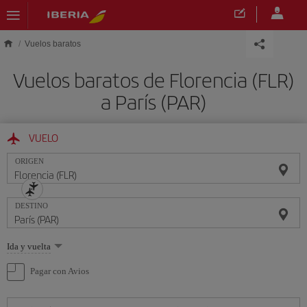
Saltar al contenido principal
Vuelos baratos
Vuelos baratos de Florencia (FLR)
a París (PAR)
VUELO
ORIGEN
DESTINO
Seleccione
Ida y vuelta
una
opción
Pagar con Avios