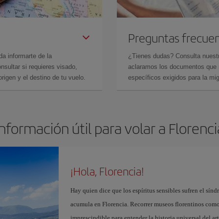
Preguntas frecue
da informarte de la
¿Tienes dudas? Consulta nues
sultar si requieres visado,
aclaramos los documentos que ne
rigen y el destino de tu vuelo.
específicos exigidos para la mi
Información útil para volar a Florenci
¡Hola, Florencia!
Hay quien dice que los espíritus sensibles sufren el sínd
acumula en Florencia. Recorrer museos florentinos com
imprescindible para entender la historia universal del ar