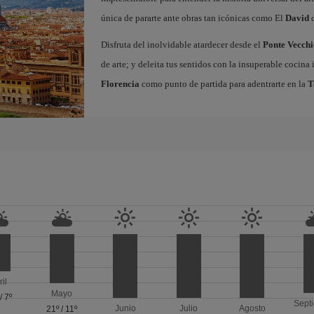
única de pararte ante obras tan icónicas como El
David
d
Disfruta del inolvidable atardecer desde el
Ponte Vecchi
de arte; y deleita tus sentidos con la insuperable cocin
Florencia
como punto de partida para adentrarte en la
T
ril
Mayo
/
7º
Sept
Junio
Julio
Agosto
21º
/
11º