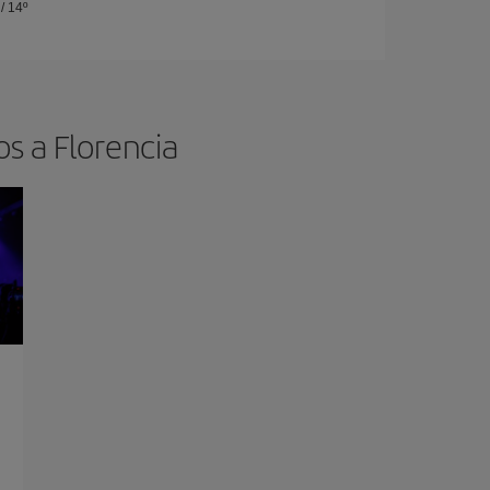
/
14º
os a Florencia