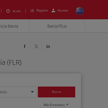
Registro
Acceso
Ayuda
cia Iberia
Iberia Plus
ia (FLR)
dulto
Buscar
o día/mes/año
Más Económica