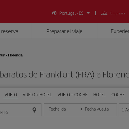
Portugal - ES
Empresas
 reserva
Preparar el viaje
Experien
furt - Florencia
baratos de Frankfurt (FRA) a Florenc
VUELO
VUELO + HOTEL
VUELO + COCHE
HOTEL
COCHE
Fecha ida
Fecha vuelta
1
A
Introduce la fecha en formato día/mes/año
Introduce la fecha en format