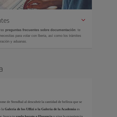
ntes
tras
preguntas frecuentes sobre documentación
: te
cesitas para volar con Iberia, así como los trámites
gración y aduanas.
a
rome de Stendhal al descubrir la cantidad de belleza que se
o la
Galería de los Uffizi o la Galería de la Academia
es
te: busca tu
vuelo barato a Florencia
y vive la experiencia