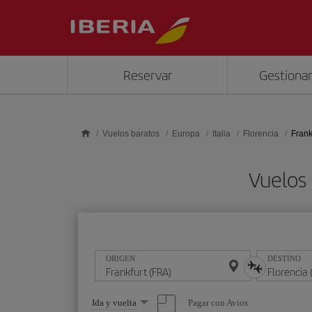
Saltar al contenido principal
Reservar
Gestionar
Vuelos baratos
Europa
Italia
Florencia
Frank
Vuelos 
ORIGEN
DESTINO
Seleccione
Pagar con Avios
Ida y vuelta