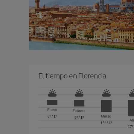
El tiempo en Florencia
Enero
Febrero
8º
/
1º
Marzo
9º
/
1º
Ab
13º
/
4º
17º