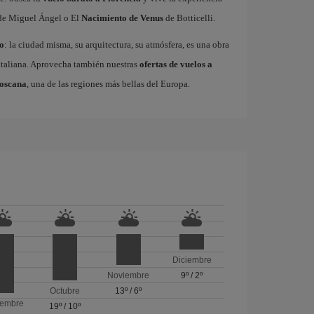
e Miguel Ángel o El
Nacimiento de Venus
de Botticelli.
o
: la ciudad misma, su arquitectura, su atmósfera, es una obra
a italiana. Aprovecha también nuestras
ofertas de vuelos a
oscana
, una de las regiones más bellas del Europa.
Diciembre
Noviembre
9º
/
2º
Octubre
13º
/
6º
iembre
19º
/
10º