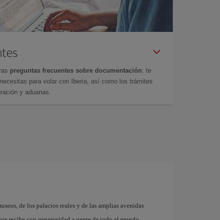
ntes
tras
preguntas frecuentes sobre documentación
: te
cesitas para volar con Iberia, así como los trámites
gración y aduanas.
museos, de los palacios reales y de las amplias avenidas
que recibe con generosidad a gente de todo el mundo.