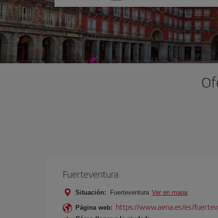
una
opción
Of
Fuerteventura
Situación:
Fuerteventura
Ver en mapa
https://www.aena.es/es/fuertev
Página web: