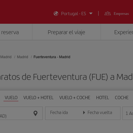
Portugal - ES
Empresas
 reserva
Preparar el viaje
Experien
 Madrid
Madrid
Fuerteventura - Madrid
aratos de Fuerteventura (FUE) a Mad
VUELO
VUELO + HOTEL
VUELO + COCHE
HOTEL
COCHE
Fecha ida
Fecha vuelta
1
A
Introduce la fecha en formato día/mes/año
Introduce la fecha en format