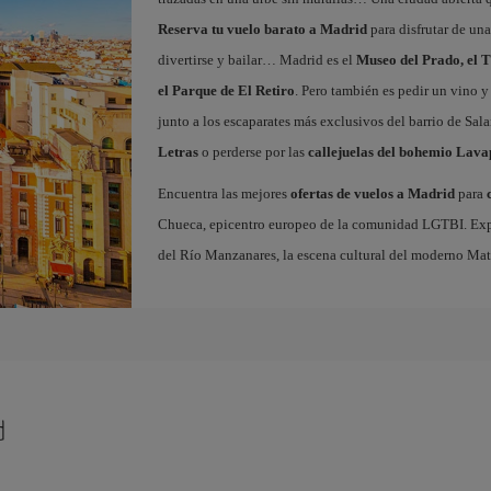
Reserva tu vuelo barato a Madrid
para disfrutar de un
divertirse y bailar… Madrid es el
Museo del Prado, el T
el Parque de El Retiro
. Pero también es pedir un vino y
junto a los escaparates más exclusivos del barrio de Sal
Letras
o perderse por las
callejuelas del bohemio Lava
Encuentra las mejores
ofertas de vuelos a Madrid
para
Chueca, epicentro europeo de la comunidad LGTBI. Explora
del Río Manzanares, la escena cultural del moderno Ma
d