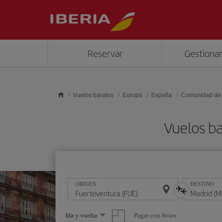
Saltar al contenido principal
Reservar
Gestionar
Vuelos baratos
Europa
España
Comunidad de
Vuelos b
ORIGEN
DESTINO
Seleccione
Pagar con Avios
Ida y vuelta