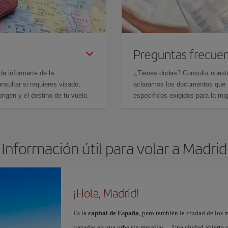
Preguntas frecue
da informarte de la
¿Tienes dudas? Consulta nues
sultar si requieres visado,
aclaramos los documentos que ne
rigen y el destino de tu vuelo.
específicos exigidos para la mi
Información útil para volar a Madrid
¡Hola, Madrid!
Es la
capital de España
, pero también la ciudad de los 
trazadas en una urbe sin murallas… Una ciudad abierta 