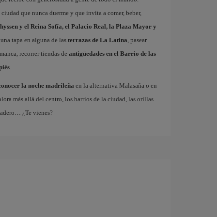
a ciudad que nunca duerme y que invita a comer, beber,
hyssen y el Reina Sofía, el Palacio Real, la Plaza Mayor y
 una tapa en alguna de las
terrazas de La Latina
, pasear
amanca, recorrer tiendas de
antigüedades en el Barrio de las
piés
.
conocer la noche madrileña
en la alternativa Malasaña o en
 más allá del centro, los barrios de la ciudad, las orillas
tadero… ¿Te vienes?