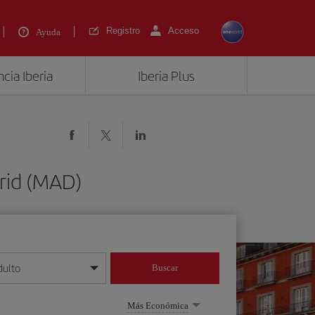
Registro
Acceso
Ayuda
cia Iberia
Iberia Plus
rid (MAD)
dulto
Buscar
o día/mes/año
Más Económica