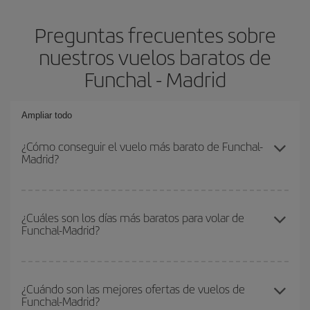
Preguntas frecuentes sobre
nuestros vuelos baratos de
Funchal - Madrid
Ampliar todo
¿Cómo conseguir el vuelo más barato de Funchal-
Madrid?
Podrás ahorrar en tu billete de avión de Funchal-Madrid-dest y
conseguir el vuelo más barato si evitas temporadas altas,
¿Cuáles son los días más baratos para volar de
Funchal-Madrid?
compras con antelación y puedes ser flexible con las fechas y
horarios de ida y vuelta.
Para saber qué días te saldrá más económico volar, solo tienes
que empezar una consulta en nuestro
buscador de vuelos
¿Cuándo son las mejores ofertas de vuelos de
Funchal-Madrid?
baratos
. Dinos desde dónde vuelas, a dónde quieres ir y en qué