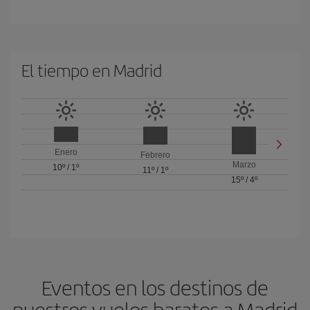
El tiempo en Madrid
Enero
Febrero
Marzo
10º
/
1º
11º
/
1º
15º
/
4º
Eventos en los destinos de
nuestros vuelos baratos a Madrid