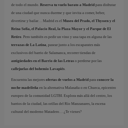
de todo el mundo.
Reserva tu vuelo barato a Madrid
para disfrutar
de una ciudad que nunca duerme y que invita a comer, beber,
divertirse y bailar… Madrid es el
Museo del Prado, el Thyssen y el
Reina Sofía, el Palacio Real, la Plaza Mayor y el Parque de El
Retiro
. Pero también es pedir un vino y una tapa en alguna de las
terrazas de La Latina
, pasear junto a los escaparates más
exclusivos del barrio de Salamanca, recorrer tiendas de
antigüedades en el Barrio de las Letras
o perderse por las
callejuelas del bohemio Lavapiés
.
Encuentra las mejores
ofertas de vuelos a Madrid
para
conocer la
noche madrileña
en la alternativa Malasaña o en Chueca, epicentro
europeo de la comunidad LGTBI. Explora más allá del centro, los
barrios de la ciudad, las orillas del Río Manzanares, la escena
cultural del moderno Matadero… ¿Te vienes?