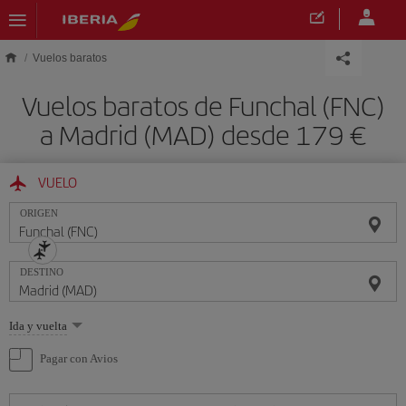
Saltar al contenido principal
Vuelos baratos
Vuelos baratos de Funchal (FNC)
a Madrid (MAD) desde 179 €
VUELO
ORIGEN
DESTINO
Seleccione
Ida y vuelta
una
opción
Pagar con Avios