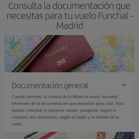
Consulta la documentación que
avión más baratos te saldrán. Además, si buscas los vuelos con
las fechas y los horarios del viaje un poco abiertos, podrás
elegir
necesitas para tu vuelo Funchal -
el precio más barato.
Madrid
Documentación general
Cuando termines la compra de tu billete de avión, recuerda
informarte de la documentación que necesitas para volar. Aquí
puedes consultar si requieres visado, pasaporte, seguro o
cualquier otro documento, según el origen y el destino de tu
vuelo.