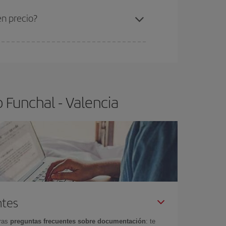
ra el vuelo más barato.
en precio?
ser flexible.
Lo normal es que
cuanto antes
 poco abiertos, podrás
elegir el precio más
 Funchal - Valencia
ntes
tras
preguntas frecuentes sobre documentación
: te