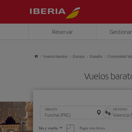
Saltar al contenido principal
Reservar
Gestionar
Vuelos baratos
Europa
España
Comunidad Va
Vuelos barat
ORIGEN
DESTINO
Seleccione
Pagar con Avios
Ida y vuelta