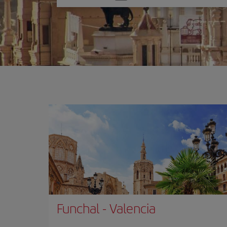
una
opción
Funchal
-
Valencia