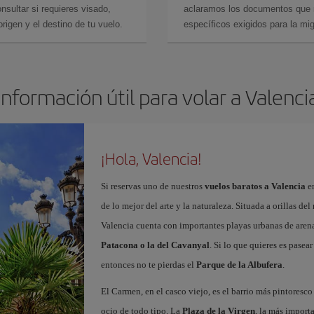
sultar si requieres visado,
aclaramos los documentos que ne
rigen y el destino de tu vuelo.
específicos exigidos para la mi
Información útil para volar a Valenci
¡Hola, Valencia!
Si reservas uno de nuestros
vuelos baratos a Valencia
en
de lo mejor del arte y la naturaleza. Situada a orillas del
Valencia cuenta con importantes playas urbanas de aren
Patacona o la del Cavanyal
. Si lo que quieres es pasea
entonces no te pierdas el
Parque de la Albufera
.
El Carmen, en el casco viejo, es el barrio más pintoresc
ocio de todo tipo. La
Plaza de la Virgen
, la más import