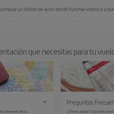
arte el mejor precio según tus necesidades de viaje. La tarifa básica, te asegu
 comprar un billete de avión desde Funchal-Valencia a bu
os baratos. Las claves para encontrar los mejores precios son
anticiparte y 
drán. Además, si buscas los vuelos con las fechas y los horarios del viaje un
ntación que necesitas para tu vuelo
Preguntas frecue
da informarte de la
¿Tienes dudas? Consulta nues