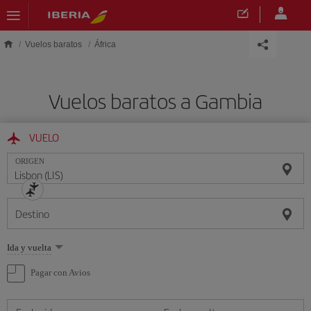
Saltar al contenido principal
Vuelos baratos
África
Vuelos baratos a Gambia
VUELO
ORIGEN
Destino
Seleccione
Ida y vuelta
una
opción
Pagar con Avios