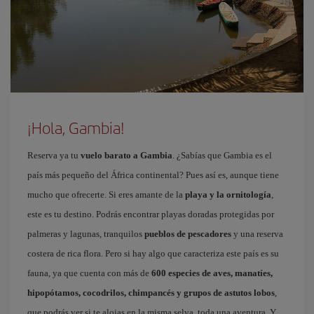
¡Hola, Gambia!
Reserva ya tu
vuelo barato a Gambia
. ¿Sabías que Gambia es el
país más pequeño del África continental? Pues así es, aunque tiene
mucho que ofrecerte. Si eres amante de la
playa y la ornitología
,
este es tu destino. Podrás encontrar playas doradas protegidas por
palmeras y lagunas, tranquilos
pueblos de pescadores
y una reserva
costera de rica flora. Pero si hay algo que caracteriza este país es su
fauna, ya que cuenta con más de
600 especies de aves, manatíes,
hipopótamos, cocodrilos, chimpancés y grupos de astutos lobos
,
que podrás ver si te alojas en la misma selva, toda una aventura. Y