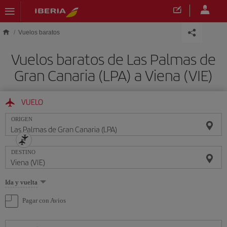
Saltar al contenido principal
Vuelos baratos
Vuelos baratos de Las Palmas de
Gran Canaria (LPA) a Viena (VIE)
VUELO
ORIGEN
DESTINO
Seleccione
Ida y vuelta
una
opción
Pagar con Avios