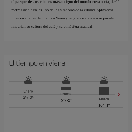
el
parque de atracciones más antiguo del mundo
cuya noria, de 60
metros de altura, es uno de los símbolos de la ciudad. Aprovecha
nuestras ofertas de vuelos a Viena y regálate un viaje a su pasado
imperial, su cultura del café y su atmósfera musical.
El tiempo en Viena
Enero
Febrero
3º
/
-3º
Marzo
5º
/
-2º
10º
/
1º