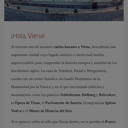
¡Hola, Viena!
Si reservas uno de nuestros
vuelos baratos a Viena
, descubrirás una
imponente ciudad cuyo legado artístico e intelectual resulta
imprescindible para comprender la historia europea y mundial de los
dos últimos siglos. La cuna de Schubert, Freud o Wittgenstein,
cuenta con un centro histórico declarado Patrimonio de la
Humanidad por la Unesco y en el que encontrarás edificios y
monumentos como los palacios
Schönbrunn
,
Hofburg
y
Belvedere
,
la
Ópera de Viena
, el
Parlamento de Austria
, la majestuosa
Iglesia
Votiva
o el
Museo de Historia del Arte
.
Si te apetece soltar al niño que llevas dentro, no te pierdas el
Prater
,