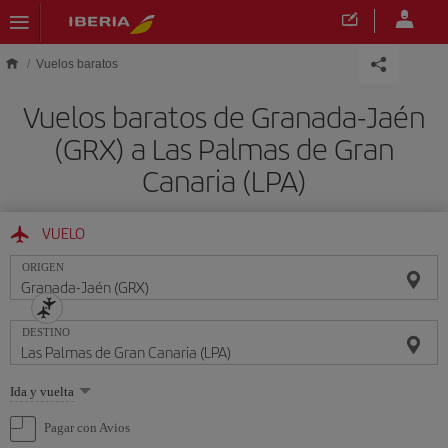
Saltar al contenido principal
Vuelos baratos
Vuelos baratos de Granada-Jaén
(GRX) a Las Palmas de Gran
Canaria (LPA)
VUELO
ORIGEN
DESTINO
Seleccione
Ida y vuelta
una
opción
Pagar con Avios