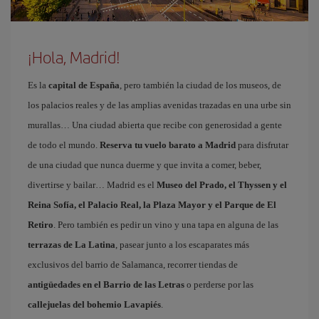
¡Hola, Madrid!
Es la
capital de España
, pero también la ciudad de los museos, de
los palacios reales y de las amplias avenidas trazadas en una urbe sin
murallas… Una ciudad abierta que recibe con generosidad a gente
de todo el mundo.
Reserva tu vuelo barato a Madrid
para disfrutar
de una ciudad que nunca duerme y que invita a comer, beber,
divertirse y bailar… Madrid es el
Museo del Prado, el Thyssen y el
Reina Sofía, el Palacio Real, la Plaza Mayor y el Parque de El
Retiro
. Pero también es pedir un vino y una tapa en alguna de las
terrazas de La Latina
, pasear junto a los escaparates más
exclusivos del barrio de Salamanca, recorrer tiendas de
antigüedades en el Barrio de las Letras
o perderse por las
callejuelas del bohemio Lavapiés
.