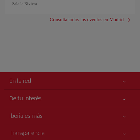
Sala la Riviera
Consulta todos los eventos en Madrid
En la red
De tu interés
Tu seguridad es lo primero
Iberia es más
Accesibilidad
Noticias y Novedades
Compromiso de servicio
Transparencia
Grupo Iberia
Publicidad