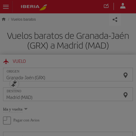
Saltar al contenido principal
Vuelos baratos
Vuelos baratos de Granada-Jaén
(GRX) a Madrid (MAD)
VUELO
ORIGEN
DESTINO
Seleccione
Ida y vuelta
una
opción
Pagar con Avios