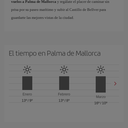
vuelos a Palma de Mallorca
y regálate el placer de caminar sin
prisa por su paseo marítimo y subir al Castillo de Bellver para
guardarte las mejores vistas de la ciudad.
El tiempo en Palma de Mallorca
Enero
Febrero
Marzo
13º
/
9º
13º
/
8º
16º
/
10º