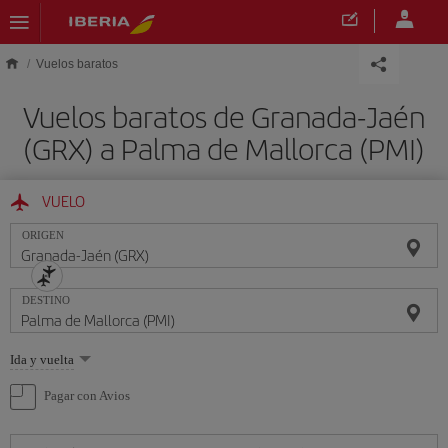
Saltar al contenido principal
Vuelos baratos
Vuelos baratos de Granada-Jaén
(GRX) a Palma de Mallorca (PMI)
VUELO
ORIGEN
DESTINO
Seleccione
Ida y vuelta
una
opción
Pagar con Avios