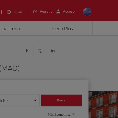
Registro
Acceso
Ayuda
cia Iberia
Iberia Plus
 (MAD)
dulto
Buscar
o día/mes/año
Más Económica