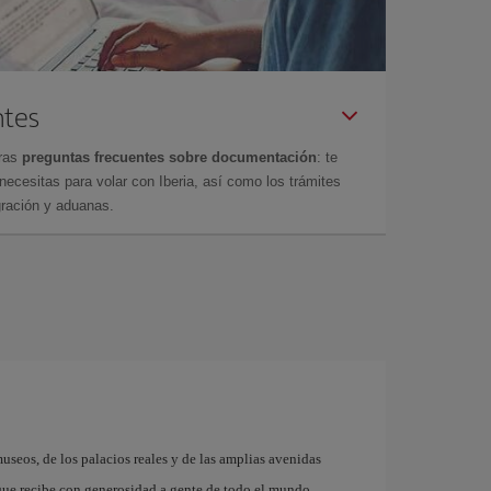
ntes
tras
preguntas frecuentes sobre documentación
: te
cesitas para volar con Iberia, así como los trámites
gración y aduanas.
museos, de los palacios reales y de las amplias avenidas
que recibe con generosidad a gente de todo el mundo.