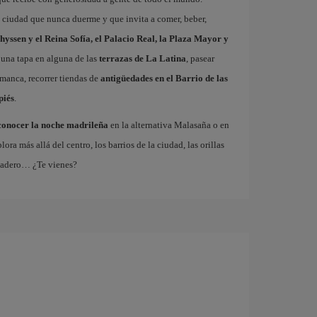
a ciudad que nunca duerme y que invita a comer, beber,
hyssen y el Reina Sofía, el Palacio Real, la Plaza Mayor y
 una tapa en alguna de las
terrazas de La Latina
, pasear
amanca, recorrer tiendas de
antigüedades en el Barrio de las
piés
.
conocer la noche madrileña
en la alternativa Malasaña o en
 más allá del centro, los barrios de la ciudad, las orillas
tadero… ¿Te vienes?