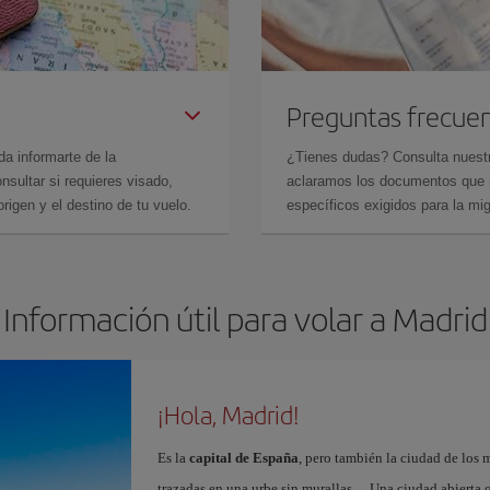
Preguntas frecue
da informarte de la
¿Tienes dudas? Consulta nues
sultar si requieres visado,
aclaramos los documentos que ne
rigen y el destino de tu vuelo.
específicos exigidos para la mi
Información útil para volar a Madrid
¡Hola, Madrid!
Es la
capital de España
, pero también la ciudad de los 
trazadas en una urbe sin murallas… Una ciudad abierta 