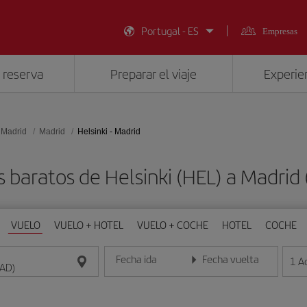
Portugal - ES
Empresas
 reserva
Preparar el viaje
Experien
 Madrid
Madrid
Helsinki - Madrid
s baratos de Helsinki (HEL) a Madrid
VUELO
VUELO + HOTEL
VUELO + COCHE
HOTEL
COCHE
Fecha ida
Fecha vuelta
1
A
Introduce la fecha en formato día/mes/año
Introduce la fecha en format