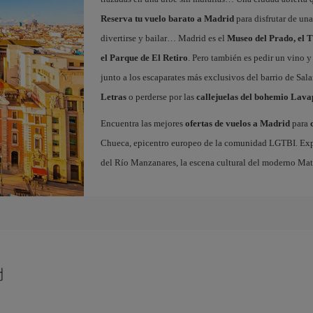
Reserva tu vuelo barato a Madrid
para disfrutar de un
divertirse y bailar… Madrid es el
Museo del Prado, el T
el Parque de El Retiro
. Pero también es pedir un vino y
junto a los escaparates más exclusivos del barrio de Sal
Letras
o perderse por las
callejuelas del bohemio Lava
Encuentra las mejores
ofertas de vuelos a Madrid
para
Chueca, epicentro europeo de la comunidad LGTBI. Explora
del Río Manzanares, la escena cultural del moderno Ma
d