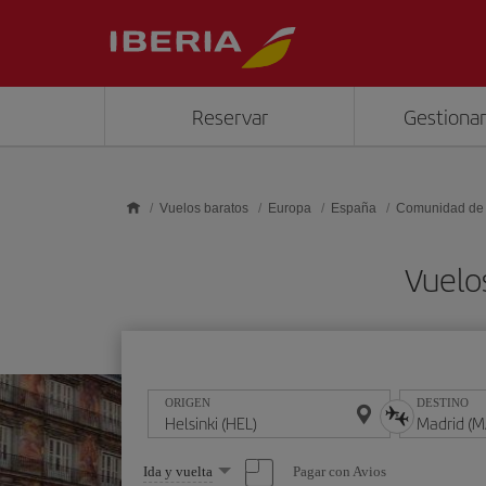
Saltar al contenido principal
Reservar
Gestionar
Vuelos baratos
Europa
España
Comunidad de
Vuelo
ORIGEN
DESTINO
Seleccione
Pagar con Avios
Ida y vuelta