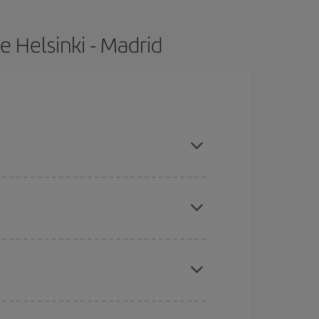
 Helsinki - Madrid
ras con antelación y puedes ser flexible con las
ratos
. Dinos desde dónde vuelas, a dónde
ra días cercanos
, tanto de ida como de vuelta,
gunos
horarios
puede que te hagan ahorrar aún
eral las Navidades, la Semana Santa y los