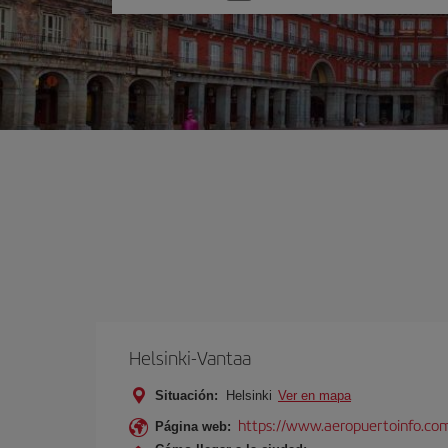
una
opción
Helsinki-Vantaa
Situación:
Helsinki
Ver en mapa
https://www.aeropuertoinfo.com
Página web: