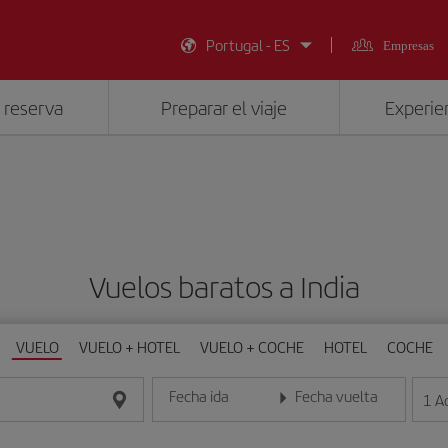
Portugal - ES
Empresas
 reserva
Preparar el viaje
Experien
Vuelos baratos a India
VUELO
VUELO + HOTEL
VUELO + COCHE
HOTEL
COCHE
Fecha ida
Fecha vuelta
1
A
Introduce la fecha en formato día/mes/año
Introduce la fecha en format