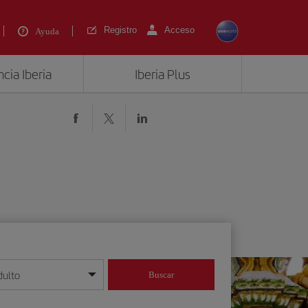
Registro
Acceso
Ayuda
cia Iberia
Iberia Plus
dulto
Buscar
o día/mes/año