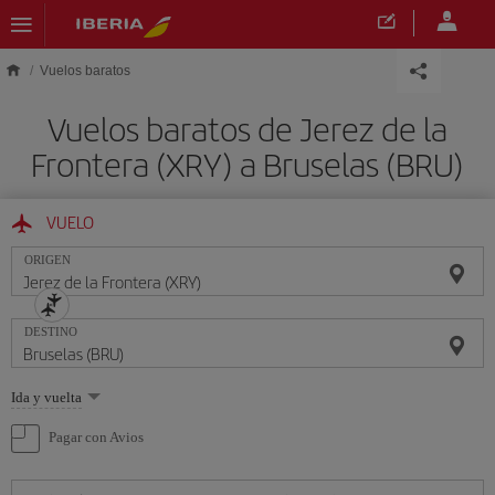
Saltar al contenido principal
Vuelos baratos
Vuelos baratos de Jerez de la
Frontera (XRY) a Bruselas (BRU)
VUELO
ORIGEN
DESTINO
Seleccione
Ida y vuelta
una
opción
Pagar con Avios