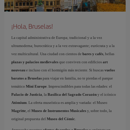
¡Hola, Bruselas!
La capital administrativa de Europa; tradicional y a la vez
ultramoderna; burocrática y a la vez extravagante; eurócrata y a la
vez multicultural. Una ciudad con cientos de
bares y cafés
, bellas
plazas y palacios medievales
que conviven con edificios
art
nouveau
e incluso con el hormigón más reciente. Si buscas
vuelos
baratos a Bruselas
para viajar en familia, no te pierdas el parque
temático
Mini Europe
. Imprescindibles para todas las edades: el
Palacio de Justicia
, la
Basílica del Sagrado Corazón
y el icónico
Atómium
. La oferta museística es amplia y variada: el Museo
Magritte
, el
Museo de Instrumentos Musicales
y, sobre todo, la
original propuesta del
Museo del Cómic
.
Aprovecha nuestras
ofertas de vuelos a Bruselas
y apúntate un