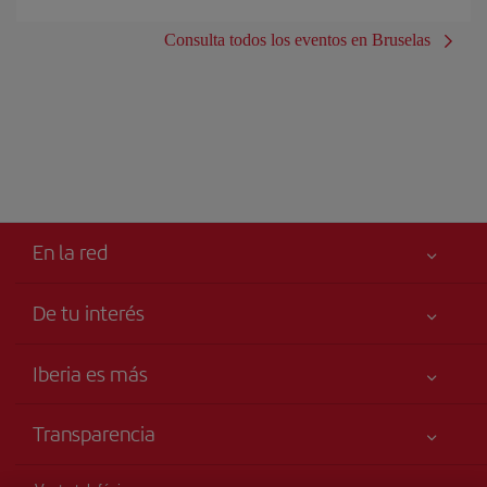
Consulta todos los eventos en Bruselas
En la red
De tu interés
Tu seguridad es lo primero
Iberia es más
Accesibilidad
Noticias y Novedades
Compromiso de servicio
Transparencia
Grupo Iberia
Publicidad
Información Legal
Accionistas e Inversores