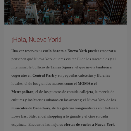
¡Hola, Nueva York!
Una vez reserves tu
vuelo barato a Nueva York
puedes empezar a
pensar en qué Nueva York quieres visitar. El de los rascacielos y el
interminable bullicio de
Times Square
; el que invita también a
coger aire en
Central Park
y en pequeñas cafeterías y librerías
locales; el de los grandes museos como el
MOMA o el
Metropolitan
; el de los puestos de comida callejera, la mezcla de
culturas y los huertos urbanos en las azoteas; el Nueva York de los
musicales de Broadway
, de las galerías vanguardistas en Chelsea y
Lowe East Side; el del shopping a lo grande y el cine en cada
esquina… Encuentra las mejores
ofertas de vuelos a Nueva York