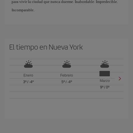
para vivir la ciudad que nunca duerme. Inabordable. Impredecible.
Incomparable.
El tiempo en Nueva York
Enero
Febrero
Marzo
3º
/
-4º
5º
/
-4º
9º
/
0º