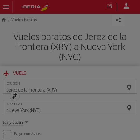
Saltar al contenido principal
Vuelos baratos
Vuelos baratos de Jerez de la
Frontera (XRY) a Nueva York
(NYC)
VUELO
ORIGEN
DESTINO
Seleccione
Ida y vuelta
una
opción
Pagar con Avios