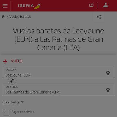
Saltar al contenido principal
Vuelos baratos
Vuelos baratos de Laayoune
(EUN) a Las Palmas de Gran
Canaria (LPA)
VUELO
ORIGEN
DESTINO
Seleccione
Ida y vuelta
una
opción
Pagar con Avios