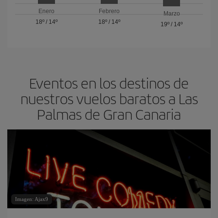
Enero
Febrero
Marzo
18º
/
14º
18º
/
14º
19º
/
14º
Eventos en los destinos de
nuestros vuelos baratos a Las
Palmas de Gran Canaria
Imagen: Ajax9