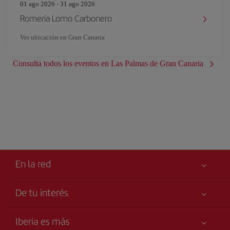
01 ago 2026 - 31 ago 2026
Romería Lomo Carbonero
Ver ubicación en Gran Canaria
Consulta todos los eventos en Las Palmas de Gran Canaria
En la red
De tu interés
Tu seguridad es lo primero
Iberia es más
Accesibilidad