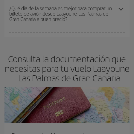
precio según tus necesidades de viaje. La tarifa básica, te
¿Qué día de la semana es mejor para comprar un
billete de avión desde Laayoune-Las Palmas de
asegura el vuelo más barato.
Gran Canaria a buen precio?
Cualquier día de la semana puedes encontrar vuelos baratos. Las
claves para encontrar los mejores precios son
anticiparte y ser
flexible.
Lo normal es que
cuanto antes
reserves tus billetes de
Consulta la documentación que
avión más baratos te saldrán. Además, si buscas los vuelos con
las fechas y los horarios del viaje un poco abiertos, podrás
elegir
necesitas para tu vuelo Laayoune
el precio más barato.
- Las Palmas de Gran Canaria