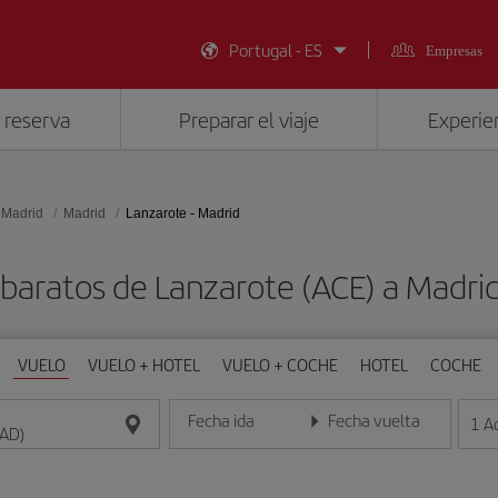
Portugal - ES
Empresas
 reserva
Preparar el viaje
Experien
 Madrid
Madrid
Lanzarote - Madrid
 baratos de Lanzarote (ACE) a Madri
VUELO
VUELO + HOTEL
VUELO + COCHE
HOTEL
COCHE
Fecha ida
Fecha vuelta
1
A
Introduce la fecha en formato día/mes/año
Introduce la fecha en format