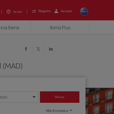
Registro
Acceso
Ayuda
cia Iberia
Iberia Plus
d (MAD)
dulto
Buscar
o día/mes/año
Más Económica