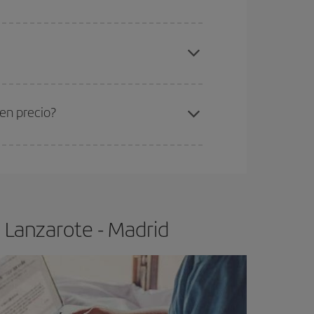
elo y de que las tarifas más baratas (turista)
nzarote-Madrid-dest
.
ra el vuelo más barato.
en precio?
ser flexible.
Lo normal es que
cuanto antes
 poco abiertos, podrás
elegir el precio más
 Lanzarote - Madrid