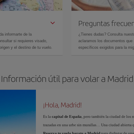
Preguntas frecue
da informarte de la
¿Tienes dudas? Consulta nues
sultar si requieres visado,
aclaramos los documentos que ne
rigen y el destino de tu vuelo.
específicos exigidos para la mi
Información útil para volar a Madrid
¡Hola, Madrid!
Es la
capital de España
, pero también la ciudad de los 
trazadas en una urbe sin murallas… Una ciudad abierta 
Reserva tu vuelo barato a Madrid
para disfrutar de un