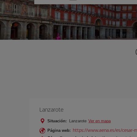
una
opción
Lanzarote
Situación:
Lanzarote
Ver en mapa
https://www.aena.es/es/cesar-m
Página web: