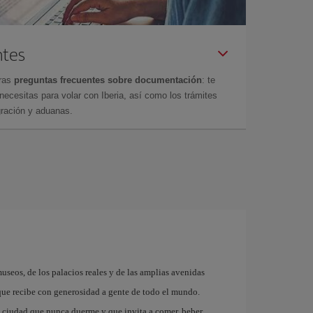
ntes
tras
preguntas frecuentes sobre documentación
: te
cesitas para volar con Iberia, así como los trámites
gración y aduanas.
museos, de los palacios reales y de las amplias avenidas
que recibe con generosidad a gente de todo el mundo.
a ciudad que nunca duerme y que invita a comer, beber,