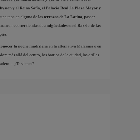
hyssen y el Reina Sofía, el Palacio Real, la Plaza Mayor y
 una tapa en alguna de las
terrazas de La Latina
, pasear
amanca, recorrer tiendas de
antigüedades en el Barrio de las
piés
.
conocer la noche madrileña
en la alternativa Malasaña o en
 más allá del centro, los barrios de la ciudad, las orillas
tadero… ¿Te vienes?