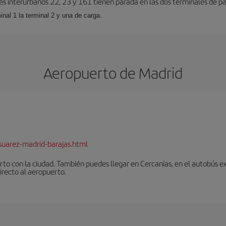
es interurbanos 22, 23 y 161 tienen parada en las dos terminales de pa
inal 1 la terminal 2 y una de carga.
Aeropuerto de Madrid
suarez-madrid-barajas.html
to con la ciudad. También puedes llegar en Cercanías, en el autobús ex
irecto al aeropuerto.