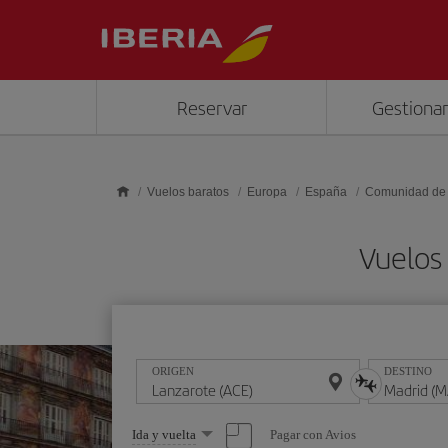
Saltar al contenido principal
Reservar
Gestionar
Vuelos baratos
Europa
España
Comunidad de
Vuelos
ORIGEN
DESTINO
Seleccione
Pagar con Avios
Ida y vuelta