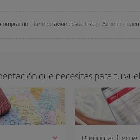
arte el mejor precio según tus necesidades de viaje. La tarifa básica, te asegu
 comprar un billete de avión desde Lisboa-Almería a buen
os baratos. Las claves para encontrar los mejores precios son
anticiparte y 
drán. Además, si buscas los vuelos con las fechas y los horarios del viaje un
entación que necesitas para tu vuel
Preguntas frecue