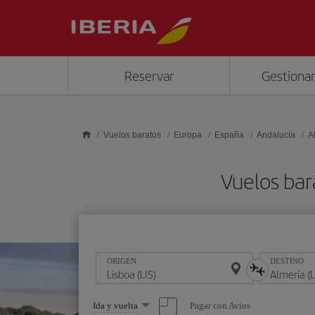
Saltar al contenido principal
Reservar
Gestionar
Vuelos baratos
Europa
España
Andalucía
A
Vuelos bar
ORIGEN
DESTINO
Seleccione
Pagar con Avios
Ida y vuelta