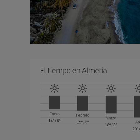
El tiempo en Almería
Enero
Febrero
Marzo
14º
/
6º
15º
/
6º
Ab
18º
/
8º
20º