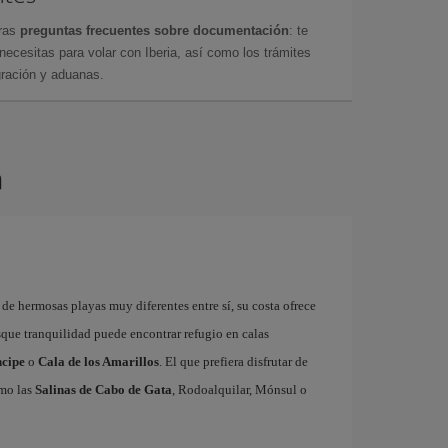
tras
preguntas frecuentes sobre documentación
: te
cesitas para volar con Iberia, así como los trámites
gración y aduanas.
a
 de hermosas playas muy diferentes entre sí, su costa ofrece
usque tranquilidad puede encontrar refugio en calas
ncipe
o
Cala de los Amarillos
. El que prefiera disfrutar de
omo las
Salinas de Cabo de Gata
, Rodoalquilar, Mónsul o