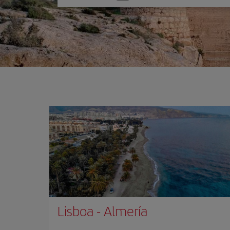
una
opción
Lisboa
-
Almería