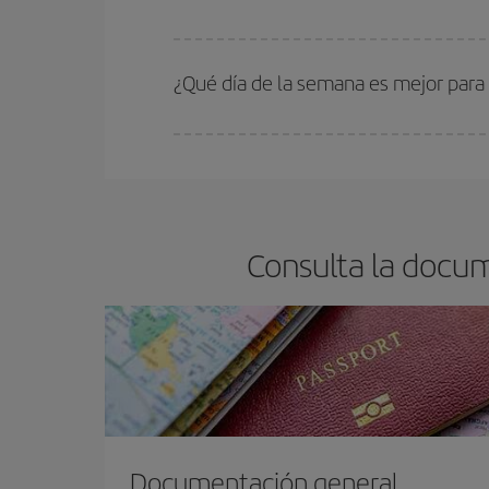
En Iberia, tenemos distintas tarifas para garantiz
¿Qué día de la semana es mejor para
Cualquier día de la semana puedes encontrar vuel
reserves tus billetes de avión más baratos te sal
barato.
Consulta la docum
Documentación general