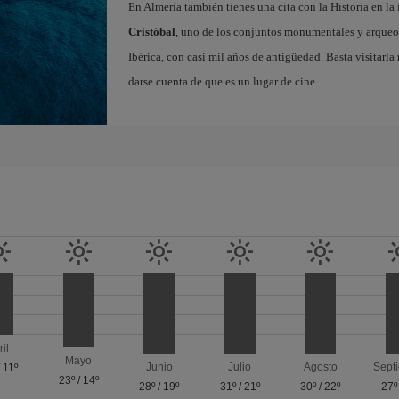
En Almería también tienes una cita con la Historia en l
Cristóbal
, uno de los conjuntos monumentales y arque
Ibérica, con casi mil años de antigüedad. Basta visitarl
darse cuenta de que es un lugar de cine.
ril
Mayo
Junio
Julio
Agosto
Sept
/
11º
23º
/
14º
28º
/
19º
31º
/
21º
30º
/
22º
27º