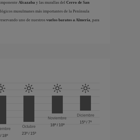
a imponente
Alcazaba
y las murallas del
Cerro de San
ológicos musulmanes más importantes de la Península
a reservando uno de nuestros
vuelos baratos a Almería
, para
Diciembre
Noviembre
15º
/
7º
18º
/
10º
Octubre
iembre
23º
/
15º
/
18º