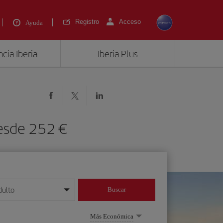
Registro
Acceso
Ayuda
cia Iberia
Iberia Plus
desde 252 €
dulto
Buscar
o día/mes/año
Más Económica