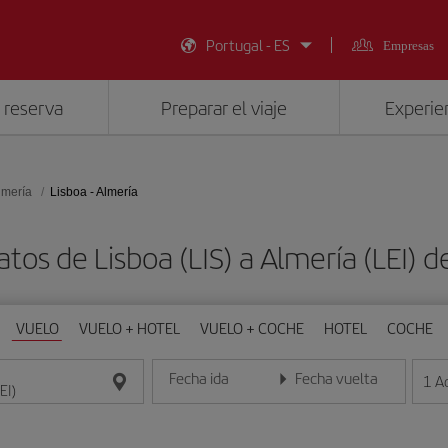
Portugal - ES
Empresas
 reserva
Preparar el viaje
Experien
lmería
Lisboa - Almería
atos de Lisboa (LIS) a Almería (LEI) 
VUELO
VUELO + HOTEL
VUELO + COCHE
HOTEL
COCHE
Fecha ida
Fecha vuelta
1
A
Introduce la fecha en formato día/mes/año
Introduce la fecha en format