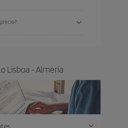
ra el vuelo más barato.
 precio?
ser flexible.
Lo normal es que
cuanto antes
 poco abiertos, podrás
elegir el precio más
o Lisboa - Almería
ntes