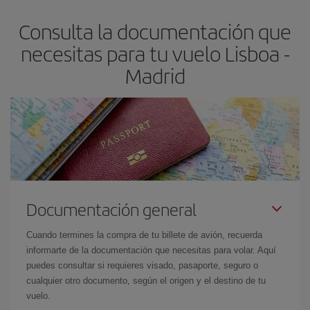
flexible.
Lo normal es que
cuanto antes
reserves tus billetes de
Consulta la documentación que
avión más baratos te saldrán. Además, si buscas los vuelos con
las fechas y los horarios del viaje un poco abiertos, podrás
elegir
necesitas para tu vuelo Lisboa -
el precio más barato.
Madrid
Documentación general
Cuando termines la compra de tu billete de avión, recuerda
informarte de la documentación que necesitas para volar. Aquí
puedes consultar si requieres visado, pasaporte, seguro o
cualquier otro documento, según el origen y el destino de tu
vuelo.