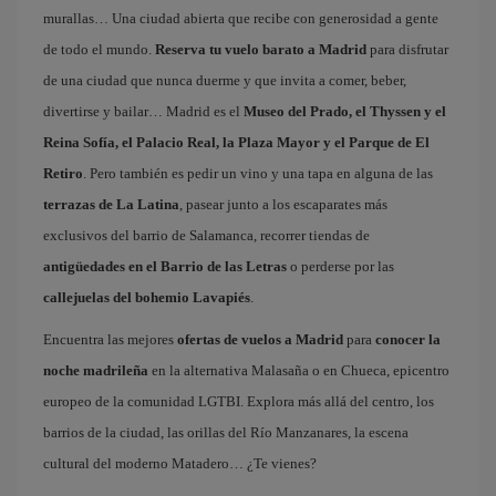
murallas… Una ciudad abierta que recibe con generosidad a gente
de todo el mundo.
Reserva tu vuelo barato a Madrid
para disfrutar
de una ciudad que nunca duerme y que invita a comer, beber,
divertirse y bailar… Madrid es el
Museo del Prado, el Thyssen y el
Reina Sofía, el Palacio Real, la Plaza Mayor y el Parque de El
Retiro
. Pero también es pedir un vino y una tapa en alguna de las
terrazas de La Latina
, pasear junto a los escaparates más
exclusivos del barrio de Salamanca, recorrer tiendas de
antigüedades en el Barrio de las Letras
o perderse por las
callejuelas del bohemio Lavapiés
.
Encuentra las mejores
ofertas de vuelos a Madrid
para
conocer la
noche madrileña
en la alternativa Malasaña o en Chueca, epicentro
europeo de la comunidad LGTBI. Explora más allá del centro, los
barrios de la ciudad, las orillas del Río Manzanares, la escena
cultural del moderno Matadero… ¿Te vienes?