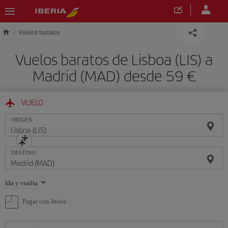
Saltar al contenido principal
Vuelos baratos
Vuelos baratos de Lisboa (LIS) a
Madrid (MAD) desde 59 €
VUELO
ORIGEN
DESTINO
Seleccione
Ida y vuelta
una
opción
Pagar con Avios