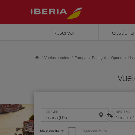
Saltar al contenido principal
Reservar
Gestionar
Vuelos baratos
Europa
Portugal
Oporto
Lisb
Vuel
ORIGEN
DESTINO
Seleccione
Pagar con Avios
Ida y vuelta