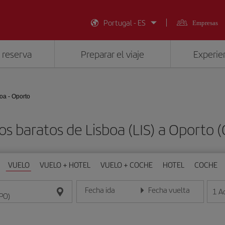
Portugal - ES
Empresas
 reserva
Preparar el viaje
Experien
oa - Oporto
os baratos de Lisboa (LIS) a Oporto 
VUELO
VUELO + HOTEL
VUELO + COCHE
HOTEL
COCHE
Fecha ida
Fecha vuelta
1
A
Introduce la fecha en formato día/mes/año
Introduce la fecha en format