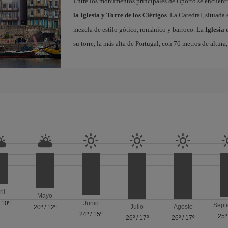
Entre los monumentos principales de Oporto se encuent
la Iglesia y Torre de los Clérigos
. La Catedral, situada
mezcla de estilo gótico, románico y barroco. La
Iglesia 
su torre, la más alta de Portugal, con 76 metros de altur
ril
Mayo
/
10º
Junio
Sept
Julio
Agosto
20º
/
12º
24º
/
15º
25º
26º
/
17º
26º
/
17º