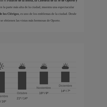
ran el
Palacio de la Bolsa, la Catedral de la Sé de Oporto y
 en la parte más alta de la ciudad, muestra una espectacular
de los Clérigos
, es uno de los emblemas de la ciudad. Desde
a, se obtienen las vistas más hermosas de Oporto.
Diciembre
Noviembre
14º
/
7º
Octubre
16º
/
9º
iembre
21º
/
14º
/
16º