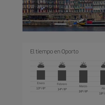
El tiempo en Oporto
Enero
Febrero
Marzo
13º
/
6º
Ab
14º
/
6º
16º
/
8º
18º