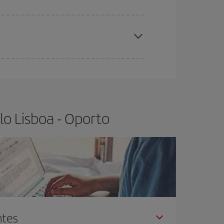
elo y de que las tarifas más baratas (turista)
sboa-Oporto-dest
.
ra el vuelo más barato.
lo Lisboa - Oporto
ntes