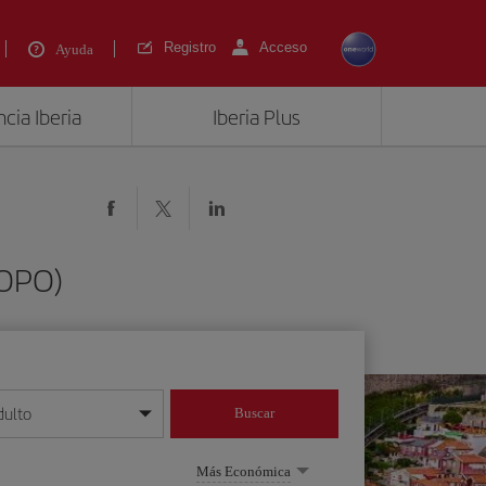
Registro
Acceso
Ayuda
cia Iberia
Iberia Plus
(OPO)
dulto
Buscar
o día/mes/año
Más Económica