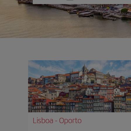
una
opción
Lisboa
-
Oporto