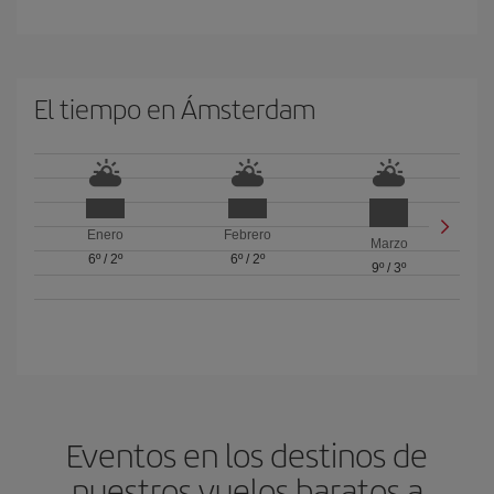
El tiempo en Ámsterdam
Enero
Febrero
Marzo
6º
/
2º
6º
/
2º
9º
/
3º
Eventos en los destinos de
nuestros vuelos baratos a