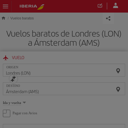
Saltar al contenido principal
Vuelos baratos
Vuelos baratos de Londres (LON)
a Ámsterdam (AMS)
VUELO
ORIGEN
DESTINO
Seleccione
Ida y vuelta
una
opción
Pagar con Avios