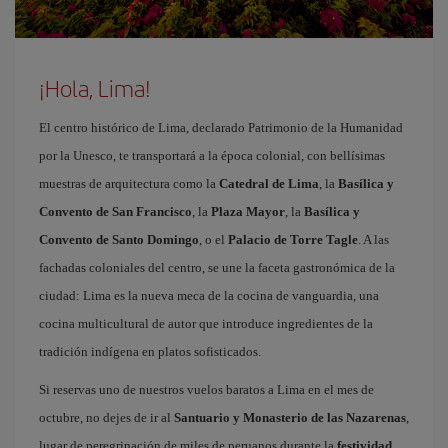
¡Hola, Lima!
El centro histórico de Lima, declarado Patrimonio de la Humanidad
por la Unesco, te transportará a la época colonial, con bellísimas
muestras de arquitectura como la
Catedral de Lima
, la
Basílica y
Convento de San Francisco
, la
Plaza Mayor
, la
Basílica y
Convento de Santo Domingo
, o el
Palacio de Torre Tagle
. A las
fachadas coloniales del centro, se une la faceta gastronómica de la
ciudad: Lima es la nueva meca de la cocina de vanguardia, una
cocina multicultural de autor que introduce ingredientes de la
tradición indígena en platos sofisticados.
Si reservas uno de nuestros vuelos baratos a Lima en el mes de
octubre, no dejes de ir al
Santuario y Monasterio de las Nazarenas
,
lugar de peregrinación de miles de peruanos durante la
festividad