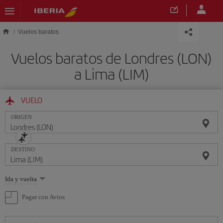
Saltar al contenido principal
Vuelos baratos
Vuelos baratos de Londres (LON)
a Lima (LIM)
VUELO
ORIGEN
DESTINO
Seleccione
Ida y vuelta
una
opción
Pagar con Avios