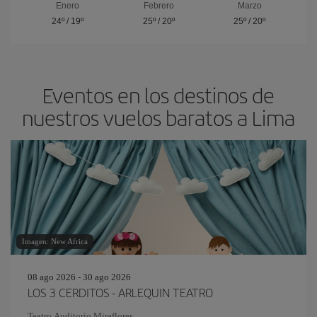
Enero
Febrero
Marzo
24º
/
19º
25º
/
20º
25º
/
20º
Eventos en los destinos de
nuestros vuelos baratos a Lima
Imagen: New Africa
08 ago 2026 - 30 ago 2026
LOS 3 CERDITOS - ARLEQUIN TEATRO
Teatro Auditorio Miraflores