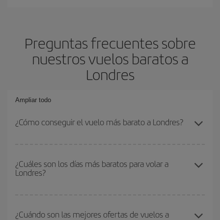
Preguntas frecuentes sobre
nuestros vuelos baratos a
Londres
Ampliar todo
¿Cómo conseguir el vuelo más barato a Londres?
Podrás ahorrar en tu billete de avión y conseguir el vuelo más
barato si evitas temporadas altas, compras con antelación y
¿Cuáles son los días más baratos para volar a
Londres?
puedes ser flexible con las fechas y horarios de ida y vuelta.
Además, si no tienes decidido un destino concreto para tu viaje,
mira nuestras ofertas y déjate inspirar: seguro que encuentras el
Para saber qué días te saldrá más económico volar, solo tienes
vuelo más barato.
que empezar una consulta en nuestro
buscador de vuelos
¿Cuándo son las mejores ofertas de vuelos a