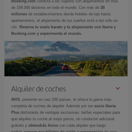
Booking.com
conecta a los viajeros con alojamientos en más
de 158.000 destinos en todo el mundo. Con más de
28
millones
de establecimientos desde hoteles de lujo hasta
apartamentos, el alojamiento de tus sueños está a tan sólo un
clic.
Reserva tu vuelo barato y tu alojamiento con Iberia y
Booking.com y experimenta el mundo.
Alquiler de coches
AVIS
, presente en casi 200 países, te ofrece la gama más
completa de coches de alquiler. Además por ser
socio Iberia
Plus
disfrutarás de ventajas exclusivas: tarifas especiales para
que alquiles tu coche al mejor precio, un conductor adicional
gratuito y
obtendrás Avios
con cada alquiler que luego
podrás
canjear por billetes de avión y experiencias
de ocio.