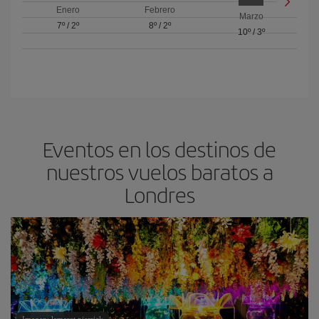
Enero
Febrero
Marzo
7º
/
2º
8º
/
2º
10º
/
3º
Eventos en los destinos de
nuestros vuelos baratos a
Londres
Imagen: lemaret pierrick