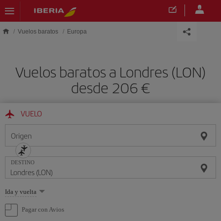
Saltar al contenido principal
Vuelos baratos
Europa
Vuelos baratos a Londres (LON)
desde 206 €
VUELO
Origen
DESTINO
Seleccione
Ida y vuelta
una
opción
Pagar con Avios