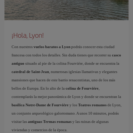
¡Hola, Lyon!
Con nuestros
vuelos baratos a Lyon
podrás conocer esta ciudad
francesa con todos los detalles. Sin duda tienes que recorrer su
casco
antiguo
situado al pie de la colina Fourviére, donde se encuentra la
catedral de Saint-Jean
, numerosas iglesias llamativas y elegantes
mansiones que hacen de este barrio renacentistas, uno de los más
bellos de Europa. En lo alto de la
colina de Fourviére
,
contemplarás la mejor panorámica de Lyon y donde se encuentran la
basílica Notre-Dame de Fourviére
y los
Teatros romanos
de Lyon,
un conjunto arqueológico galorromano. A unos 10 minutos, podrás
visitar las
antiguas Termas romanas
y las ruinas de algunas
viviendas y comercios de la época.