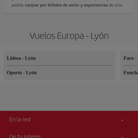
podrás
canjear por billetes de avión y experiencias
de ocio.
Vuelos Europa - Lyón
Lisboa
-
Lyón
Faro
-
Oporto
-
Lyón
Funch
En la red
De tu interés