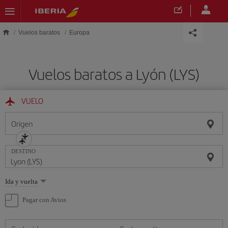
Saltar al contenido principal
Vuelos baratos
Europa
Vuelos baratos a Lyón (LYS)
VUELO
Origen
DESTINO
Seleccione
Ida y vuelta
una
opción
Pagar con Avios