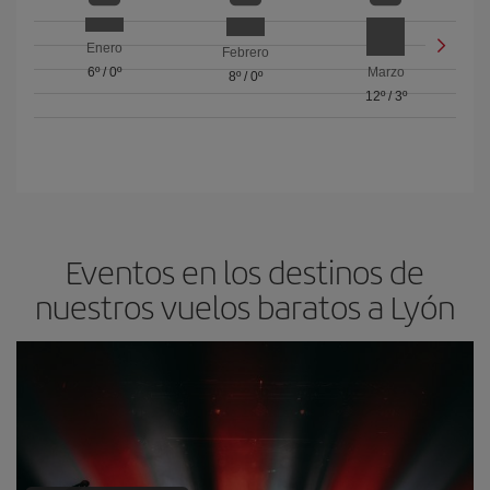
Enero
Febrero
6º
/
0º
Marzo
8º
/
0º
12º
/
3º
Eventos en los destinos de
nuestros vuelos baratos a Lyón