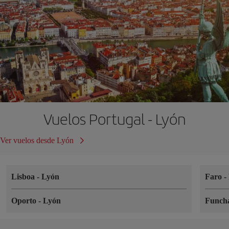
Vuelos Portugal - Lyón
Ver vuelos desde Lyón
Lisboa
-
Lyón
Faro
-
Oporto
-
Lyón
Funch