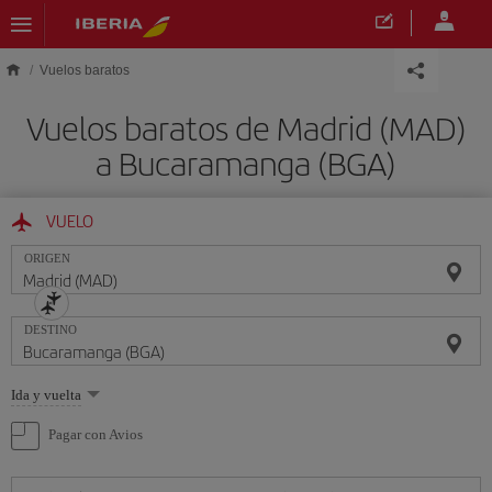
Saltar al contenido principal
Vuelos baratos
Vuelos baratos de Madrid (MAD)
a Bucaramanga (BGA)
VUELO
ORIGEN
DESTINO
Seleccione
Ida y vuelta
una
opción
Pagar con Avios