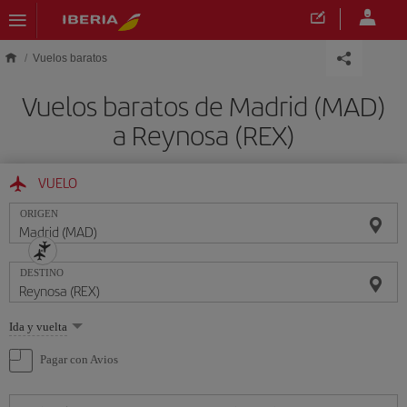
Saltar al contenido principal
Vuelos baratos
Vuelos baratos de Madrid (MAD)
a Reynosa (REX)
VUELO
ORIGEN
DESTINO
Seleccione
Ida y vuelta
una
opción
Pagar con Avios