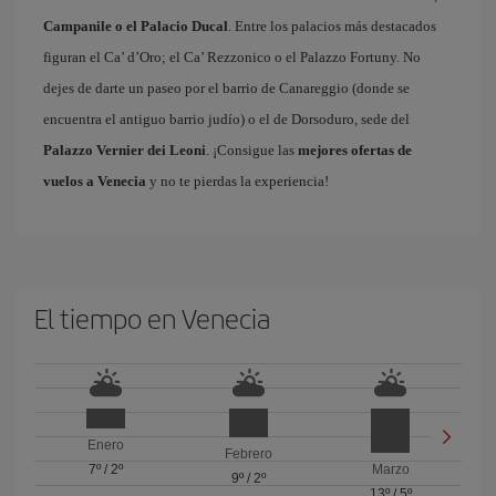
Campanile o el Palacio Ducal
. Entre los palacios más destacados
figuran el Ca’ d’Oro; el Ca’ Rezzonico o el Palazzo Fortuny. No
dejes de darte un paseo por el barrio de Canareggio (donde se
encuentra el antiguo barrio judío) o el de Dorsoduro, sede del
Palazzo Vernier dei Leoni
. ¡Consigue las
mejores ofertas de
vuelos a Venecia
y no te pierdas la experiencia!
El tiempo en Venecia
Enero
Febrero
7º
/
2º
Marzo
9º
/
2º
13º
/
5º