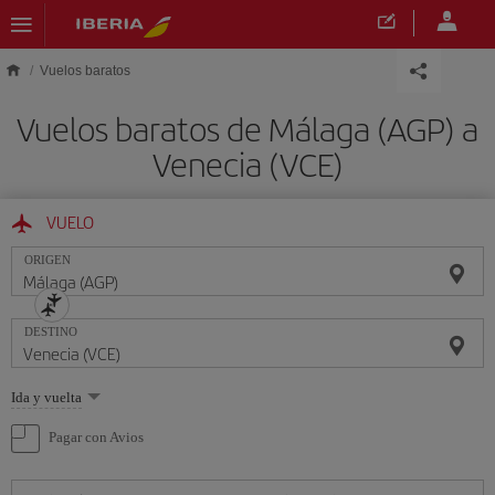
Saltar al contenido principal
Vuelos baratos
Vuelos baratos de Málaga (AGP) a
Venecia (VCE)
VUELO
ORIGEN
DESTINO
Seleccione
Ida y vuelta
una
opción
Pagar con Avios