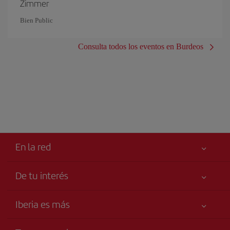
Zimmer
Bien Public
Consulta todos los eventos en Burdeos
En la red
De tu interés
Tu seguridad es lo primero
Iberia es más
Accesibilidad
Noticias y Novedades
Compromiso de servicio