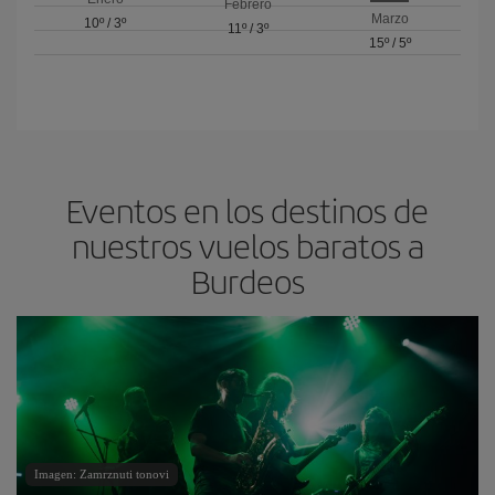
Febrero
Marzo
10º
/
3º
11º
/
3º
15º
/
5º
Eventos en los destinos de
nuestros vuelos baratos a
Burdeos
Imagen: Zamrznuti tonovi