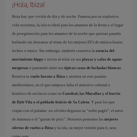
¡Hola, Ibiza!
Ibiza hay que vivirla de día y de noche. Famosa por su explosiva
vida nocturna, la isla es ideal para los amantes de la fiesta y el lugar
de peregrinación para los amantes de la noche que quieran pasarla
bailando sin descanso al ritmo de los mejores DJ’s de música house,
techno o trance. Sin embargo, también conserva la
esencia del
movimiento hippy
e invita al relax en sus
playas y calas de aguas
turquesas
o paseando entre sus
típicas casas de fachadas blancas
.
Reserva tu
vuelo barato a Ibiza
y aterriza en este paraíso
mediterráneo, en el que tampoco falta el atractivo cultural e
histórico de enclaves como su
Catedral, las Murallas y el barrio
de Dalt Vila o el poblado fenicio de Sa Caleta
. Y para los que
viajan con el paladar: no olvides degustar su “sofrit pagés”, el arroz
de matanza o el “guisat de peix”. Nosotros ponemos las
mejores
ofertas de vuelos a Ibiza
y la isla, su mejor versión para ti, seas
como seas.