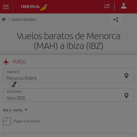
Saltar al contenido principal
Vuelos baratos
Vuelos baratos de Menorca
(MAH) a Ibiza (IBZ)
VUELO
ORIGEN
DESTINO
Seleccione
Ida y vuelta
una
opción
Pagar con Avios