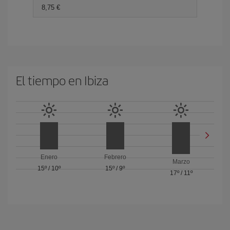
8,75 €
El tiempo en Ibiza
Enero
Febrero
Marzo
15º
/
10º
15º
/
9º
17º
/
11º