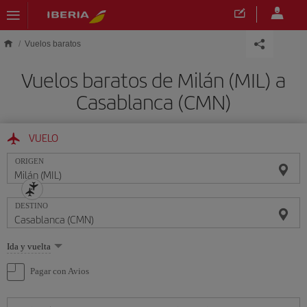
Saltar al contenido principal
Vuelos baratos
Vuelos baratos de Milán (MIL) a
Casablanca (CMN)
VUELO
ORIGEN
DESTINO
Seleccione
Ida y vuelta
una
opción
Pagar con Avios