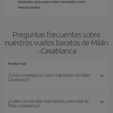
terminales tanto para vuelos nacionales como
internacionales.
Preguntas frecuentes sobre
nuestros vuelos baratos de Milán
- Casablanca
Ampliar todo
¿Cómo conseguir el vuelo más barato de Milán-
Casablanca?
Podrás ahorrar en tu billete de avión de Milán-Casablanca-dest y
conseguir el vuelo más barato si evitas temporadas altas,
¿Cuáles son los días más baratos para volar de
Milán-Casablanca?
compras con antelación y puedes ser flexible con las fechas y
horarios de ida y vuelta.