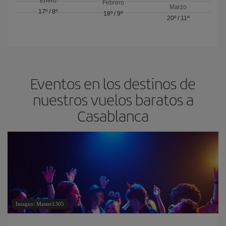
Enero
Febrero
Marzo
17º
/
8º
18º
/
9º
20º
/
11º
Eventos en los destinos de
nuestros vuelos baratos a
Casablanca
Imagen: Master1305