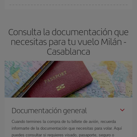
fundamental
para conseguir
vuelos baratos a Milán-
En Iberia, tenemos distintas tarifas para garantizarte el mejor
Casablanca-dest
.
precio según tus necesidades de viaje. La tarifa básica, te
asegura el vuelo más barato.
Consulta la documentación que
necesitas para tu vuelo Milán -
Casablanca
Documentación general
Cuando termines la compra de tu billete de avión, recuerda
informarte de la documentación que necesitas para volar. Aquí
puedes consultar si requieres visado, pasaporte, seguro o