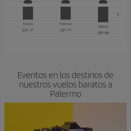
Enero
Febrero
Marzo
13º
/
7º
13º
/
7º
15º
/
9º
Eventos en los destinos de
nuestros vuelos baratos a
Palermo