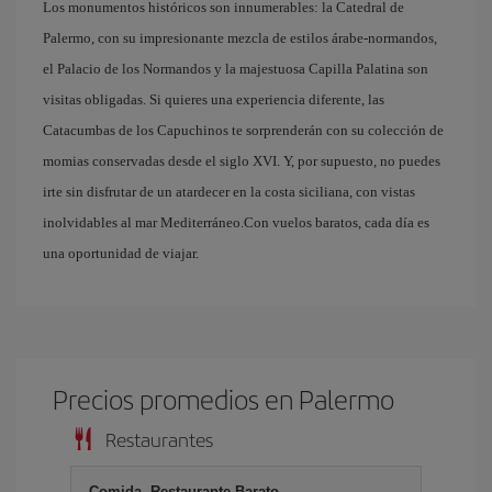
Los monumentos históricos son innumerables: la Catedral de
Palermo, con su impresionante mezcla de estilos árabe-normandos,
el Palacio de los Normandos y la majestuosa Capilla Palatina son
visitas obligadas. Si quieres una experiencia diferente, las
Catacumbas de los Capuchinos te sorprenderán con su colección de
momias conservadas desde el siglo XVI. Y, por supuesto, no puedes
irte sin disfrutar de un atardecer en la costa siciliana, con vistas
inolvidables al mar Mediterráneo.Con vuelos baratos, cada día es
una oportunidad de viajar.
Precios promedios en Palermo
Restaurantes
Comida, Restaurante Barato