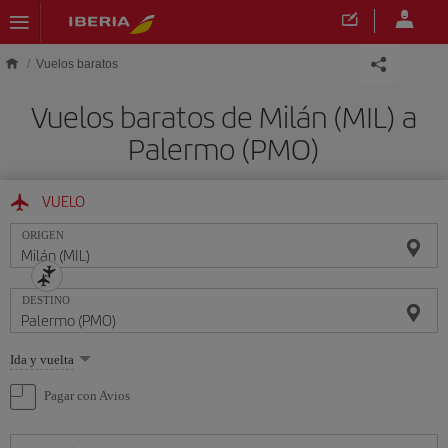
Saltar al contenido principal
Vuelos baratos
Vuelos baratos de Milán (MIL) a
Palermo (PMO)
VUELO
ORIGEN
DESTINO
Seleccione
Ida y vuelta
una
opción
Pagar con Avios