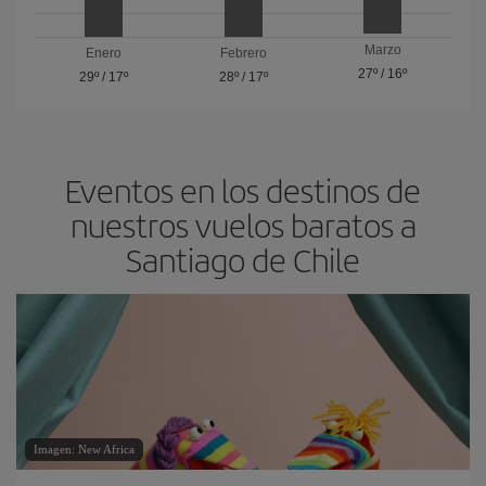
Marzo
Enero
Febrero
27º
/
16º
29º
/
17º
28º
/
17º
Eventos en los destinos de
nuestros vuelos baratos a
Santiago de Chile
Imagen: New Africa