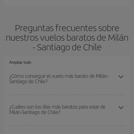
Preguntas frecuentes sobre
nuestros vuelos baratos de Milán
- Santiago de Chile
Ampliar todo
¿Cómo conseguir el vuelo más barato de Milán-
Santiago de Chile?
Podrás ahorrar en tu billete de avión de Milán-Santiago de Chile-
dest y conseguir el vuelo más barato si evitas temporadas altas,
¿Cuáles son los días más baratos para volar de
Milán-Santiago de Chile?
compras con antelación y puedes ser flexible con las fechas y
horarios de ida y vuelta.
Para saber qué días te saldrá más económico volar, solo tienes