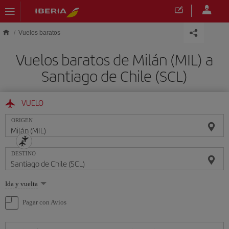
Saltar al contenido principal
Vuelos baratos
Vuelos baratos de Milán (MIL) a
Santiago de Chile (SCL)
VUELO
ORIGEN
DESTINO
Seleccione
Ida y vuelta
una
opción
Pagar con Avios