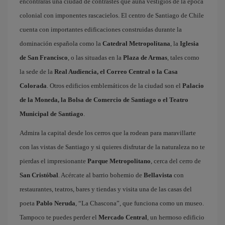
encontrarás una ciudad de contrastes que aúna vestigios de la época
colonial con imponentes rascacielos. El centro de Santiago de Chile
cuenta con importantes edificaciones construidas durante la
dominación española como la
Catedral Metropolitana
, la
Iglesia
de San Francisco
, o las situadas en la
Plaza de Armas
, tales como
la sede de la
Real Audiencia, el Correo Central o la Casa
Colorada
. Otros edificios emblemáticos de la ciudad son el
Palacio
de la Moneda, la Bolsa de Comercio de Santiago o el Teatro
Municipal de Santiago
.
Admira la capital desde los cerros que la rodean para maravillarte
con las vistas de Santiago y si quieres disfrutar de la naturaleza no te
pierdas el impresionante
Parque Metropolitano
, cerca del cerro de
San Cristóbal
. Acércate al barrio bohemio de
Bellavista
con
restaurantes, teatros, bares y tiendas y visita una de las casas del
poeta
Pablo Neruda
, “La Chascona”, que funciona como un museo.
Tampoco te puedes perder el
Mercado Central
, un hermoso edificio