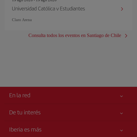
Universidad Católica v Estudiantes
Claro Arena
Consulta todos los eventos en Santiago de Chile
En la red
De tu interés
Tu seguridad es lo primero
Iberia es más
Accesibilidad