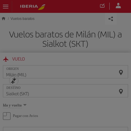
Saltar al contenido principal
Vuelos baratos
Vuelos baratos de Milán (MIL) a
Sialkot (SKT)
VUELO
ORIGEN
DESTINO
Seleccione
Ida y vuelta
una
opción
Pagar con Avios