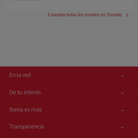
Consulta todos los eventos en Toronto
En la red
De tu interés
Tu seguridad es lo primero
Iberia es más
Accesibilidad
Noticias y Novedades
Compromiso de servicio
Transparencia
Grupo Iberia
Publicidad
Información Legal