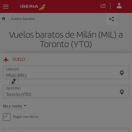
Saltar al contenido principal
Vuelos baratos
Vuelos baratos de Milán (MIL) a
Toronto (YTO)
VUELO
ORIGEN
DESTINO
Seleccione
Ida y vuelta
una
opción
Pagar con Avios