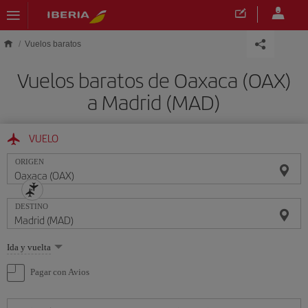
Saltar al contenido principal
Vuelos baratos
Vuelos baratos de Oaxaca (OAX)
a Madrid (MAD)
VUELO
ORIGEN
DESTINO
Seleccione
Ida y vuelta
una
opción
Pagar con Avios