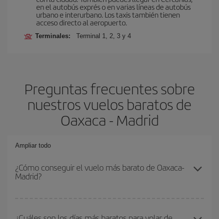
en el autobús exprés o en varias líneas de autobús
urbano e interurbano. Los taxis también tienen
acceso directo al aeropuerto.
Terminales:
Terminal 1, 2, 3 y 4
Preguntas frecuentes sobre
nuestros vuelos baratos de
Oaxaca - Madrid
Ampliar todo
¿Cómo conseguir el vuelo más barato de Oaxaca-
Madrid?
Podrás ahorrar en tu billete de avión de Oaxaca-Madrid-dest y
conseguir el vuelo más barato si evitas temporadas altas,
¿Cuáles son los días más baratos para volar de