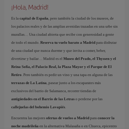
¡Hola, Madrid!
Es la
capital de España
, pero también la ciudad de los museos, de
los palacios reales y de las amplias avenidas trazadas en una urbe sin
murallas… Una ciudad abierta que recibe con generosidad a gente
de todo el mundo.
Reserva tu vuelo barato a Madrid
para disfrutar
de una ciudad que nunca duerme y que invita a comer, beber,
divertirse y bailar… Madrid es el
Museo del Prado, el Thyssen y el
Reina Sofía, el Palacio Real, la Plaza Mayor y el Parque de El
Retiro
. Pero también es pedir un vino y una tapa en alguna de las
terrazas de La Latina
, pasear junto a los escaparates más
exclusivos del barrio de Salamanca, recorrer tiendas de
antigüedades en el Barrio de las Letras
o perderse por las
callejuelas del bohemio Lavapiés
.
Encuentra las mejores
ofertas de vuelos a Madrid
para
conocer la
noche madrileña
en la alternativa Malasaña o en Chueca, epicentro