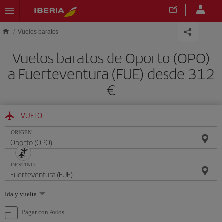
Saltar al contenido principal
Vuelos baratos
Vuelos baratos de Oporto (OPO)
a Fuerteventura (FUE) desde 312
€
VUELO
ORIGEN
DESTINO
Seleccione
Ida y vuelta
una
opción
Pagar con Avios