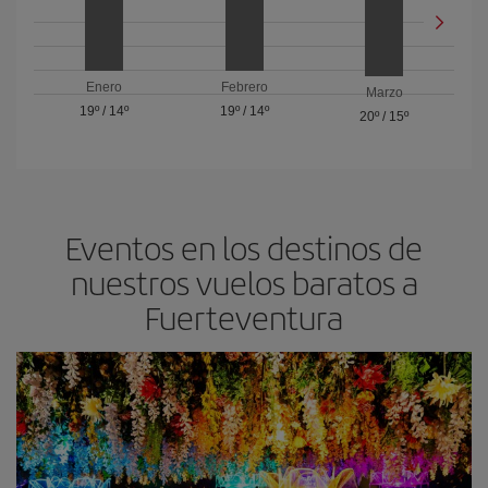
Enero
Febrero
Marzo
19º
/
14º
19º
/
14º
20º
/
15º
Eventos en los destinos de
nuestros vuelos baratos a
Fuerteventura