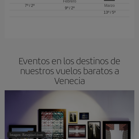
Febrero
7º
/
2º
Marzo
9º
/
2º
13º
/
5º
Eventos en los destinos de
nuestros vuelos baratos a
Venecia
Imagen: Rawpixel.com