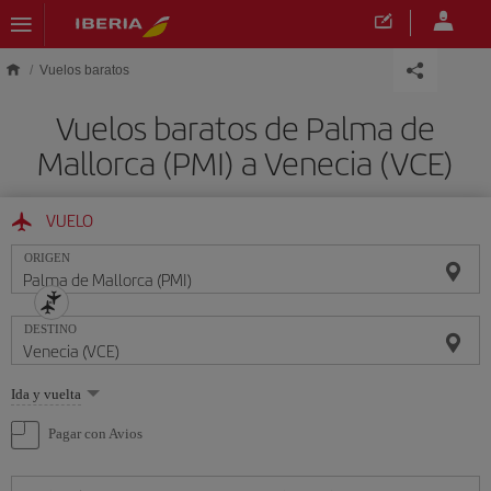
Saltar al contenido principal
Vuelos baratos
Vuelos baratos de Palma de
Mallorca (PMI) a Venecia (VCE)
VUELO
ORIGEN
DESTINO
Seleccione
Ida y vuelta
una
opción
Pagar con Avios