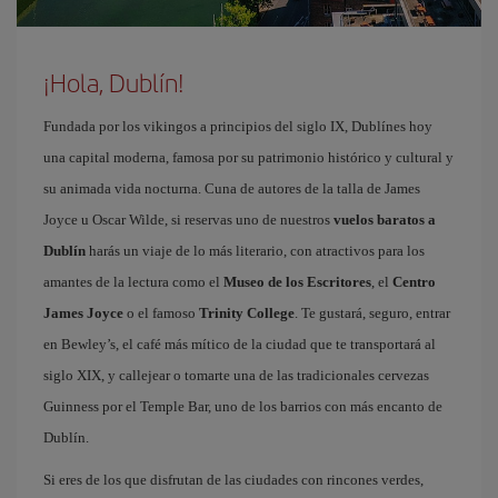
¡Hola, Dublín!
Fundada por los vikingos a principios del siglo IX, Dublínes hoy
una capital moderna, famosa por su patrimonio histórico y cultural y
su animada vida nocturna. Cuna de autores de la talla de James
Joyce u Oscar Wilde, si reservas uno de nuestros
vuelos baratos a
Dublín
harás un viaje de lo más literario, con atractivos para los
amantes de la lectura como el
Museo de los Escritores
, el
Centro
James Joyce
o el famoso
Trinity College
. Te gustará, seguro, entrar
en Bewley’s, el café más mítico de la ciudad que te transportará al
siglo XIX, y callejear o tomarte una de las tradicionales cervezas
Guinness por el Temple Bar, uno de los barrios con más encanto de
Dublín.
Si eres de los que disfrutan de las ciudades con rincones verdes,