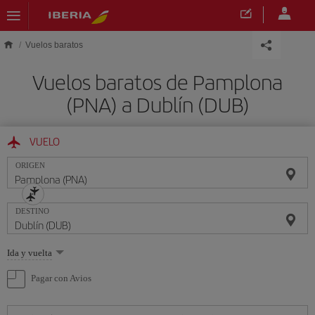
Saltar al contenido principal
Vuelos baratos
Vuelos baratos de Pamplona
(PNA) a Dublín (DUB)
VUELO
ORIGEN
DESTINO
Seleccione
Ida y vuelta
una
opción
Pagar con Avios