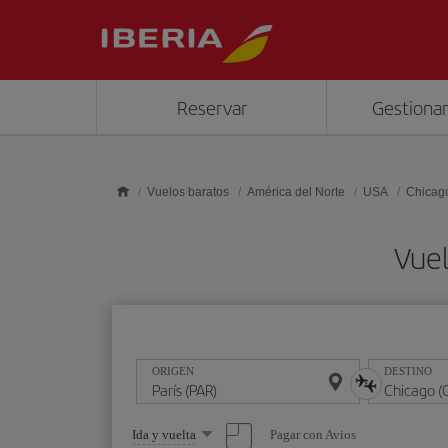
Saltar al contenido principal
Reservar
Gestionar
Vuelos baratos
América del Norte
USA
Chicag
Vuel
ORIGEN
DESTINO
Seleccione
Pagar con Avios
Ida y vuelta