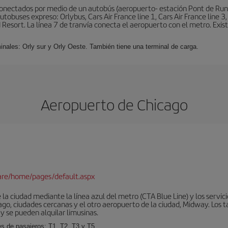
conectados por medio de un autobús (aeropuerto- estación Pont de Rung
obuses expreso: Orlybus, Cars Air France line 1, Cars Air France line 3,
 Resort. La línea 7 de tranvía conecta el aeropuerto con el metro. Exis
minales: Orly sur y Orly Oeste. También tiene una terminal de carga.
Aeropuerto de Chicago
are/home/pages/default.aspx
la ciudad mediante la línea azul del metro (CTA Blue Line) y los servic
go, ciudades cercanas y el otro aeropuerto de la ciudad, Midway. Los ta
y se pueden alquilar limusinas.
es de pasajeros: T1, T2, T3 y T5.