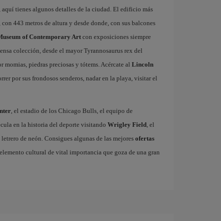
 aquí tienes algunos detalles de la ciudad. El edificio más
, con 443 metros de altura y desde donde, con sus balcones
Museum of Contemporary Art
con exposiciones siempre
ensa colección, desde el mayor Tyrannosaurus rex del
 momias, piedras preciosas y tótems. Acércate al
Lincoln
er por sus frondosos senderos, nadar en la playa, visitar el
nter
, el estadio de los Chicago Bulls, el equipo de
ula en la historia del deporte visitando
Wrigley Field
, el
 letrero de neón. Consigues algunas de las mejores
ofertas
o elemento cultural de vital importancia que goza de una gran