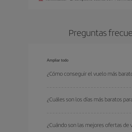
Preguntas frecue
Ampliar todo
¿Cómo conseguir el vuelo más barato
Podrás ahorrar en tu billete de avión de París-Ch
fechas y horarios de ida y vuelta.
¿Cuáles son los días más baratos par
Para saber qué días te saldrá más económico vol
quieres ir y en qué fechas habías pensado viajar
¿Cuándo son las mejores ofertas de 
para que puedas encontrar la mejor oferta. Ademá