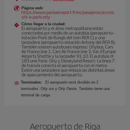
Página web:
https://www.parisaeroport.fr/es/pasajeros/access
o/ir-a-paris-orly
Cómo llegar a la ciudad:
El aeropuerto y el área metropolitana están
conectados por medio de un autobús (aeropuerto-
estación Pont de Rungis del tren RER C) y una
lanzadera (aeropuerto-estación Antony del RER B).
También existen autobuses expreso: Orlybus, Cars
Air France line 1, Cars Air France line 3, Val d'Europe
Airports Shuttle y la lanzader 91.10. El autobús nº
183 une Paris- Orly y Disneyland Resort. La línea 7
de tranvía conecta el aeropuerto con el metro.
Existe una lanzadera que enlaza las distintas áreas
de aparcamiento del aeropuerto.
Terminales:
El aeropuerto está dividido en 2
terminales: Orly sur y Orly Oeste. También tiene una
terminal de carga.
Aeropuerto de Riga