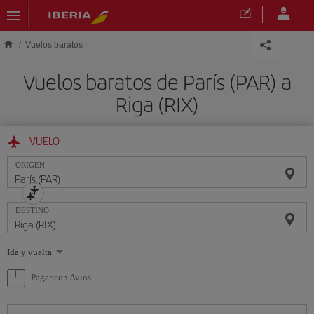
Saltar al contenido principal
Vuelos baratos
Vuelos baratos de París (PAR) a
Riga (RIX)
VUELO
ORIGEN
DESTINO
Seleccione
Ida y vuelta
una
opción
Pagar con Avios