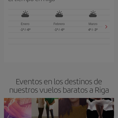
Enero
Febrero
Marzo
-1º
/
-6º
-1º
/
-6º
4º
/
-3º
Eventos en los destinos de
nuestros vuelos baratos a Riga