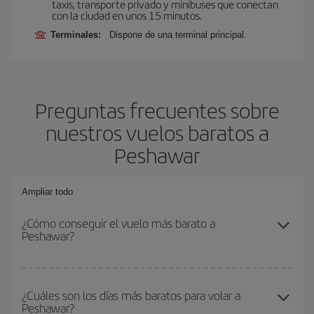
taxis, transporte privado y minibuses que conectan
con la ciudad en unos 15 minutos.
Terminales:
Dispone de una terminal principal.
Preguntas frecuentes sobre
nuestros vuelos baratos a
Peshawar
Ampliar todo
¿Cómo conseguir el vuelo más barato a
Peshawar?
Podrás ahorrar en tu billete de avión y conseguir el vuelo más
barato si evitas temporadas altas, compras con antelación y
¿Cuáles son los días más baratos para volar a
Peshawar?
puedes ser flexible con las fechas y horarios de ida y vuelta.